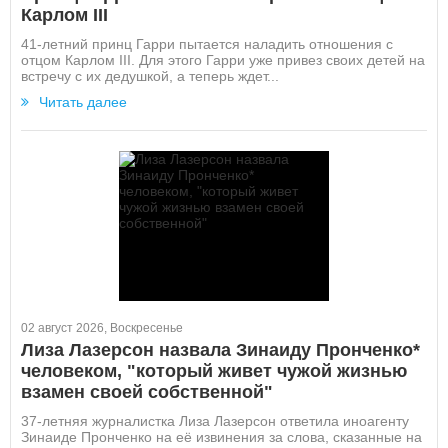
Карлом III
41-летний принц Гарри пытается наладить отношения с
отцом Карлом III. Для этого Гарри уже привез своих детей на
встречу с их дедушкой, а теперь ждет...
Читать далее
02 август 2026, Воскресенье
Лиза Лазерсон назвала Зинаиду Пронченко*
человеком, "который живет чужой жизнью
взамен своей собственной"
37-летняя журналистка Лиза Лазерсон ответила иноагенту
Зинаиде Пронченко на её извинения за слова, сказанные на