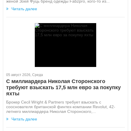
женой Зоей Фуць бренд одежды Fabzpro, кого-то из...
Читать далее
05 август 2026, Среда
С миллиардера Николая Сторонского
требуют взыскать 17,5 млн евро за покупку
яхты
Брокер Cecil Wright & Partners требует взыскать с
сооснователя британской финтех-компании Revolut, 42-
летнего миллиардера Николая Сторонского,...
Читать далее