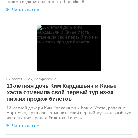
стриме издания-иноагента Republic. В...
Читать далее
02 август 2026, Воскресенье
13-летняя дочь Ким Кардашьян и Канье
Уэста отменила свой первый тур из-за
низких продаж билетов
13-летней дочери Ким Кардашьян и Канье Уэста, рэперше
Норт Уэст, пришлось отменить свой первый музыкальный тур
из-за низких продаж билетов. Теперь...
Читать далее