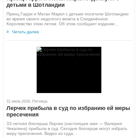
детьми в Шотландии
Принц Гарри и Меган Маркл с детьми посетили Шотландию
во время своего недолгого визита в Соединённое
Королевство этим летом. Об этом сообщает издание...
Читать далее
31 июль 2026, Пятница
Лерчек прибыла в суд по избранию ей меры
пресечения
33-летняя блогерша Лерчек (настоящее имя — Валерия
Чекалина) прибыла в суд. Сегодня блогерше могут избрать
меру пресечения. Видео из суда...