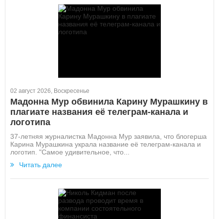
02 август 2026, Воскресенье
Мадонна Мур обвинила Карину Мурашкину в
плагиате названия её телеграм-канала и
логотипа
37-летняя журналистка Мадонна Мур заявила, что блогерша
Карина Мурашкина украла название её телеграм-канала и
логотип. "Самое удивительное, что...
Читать далее