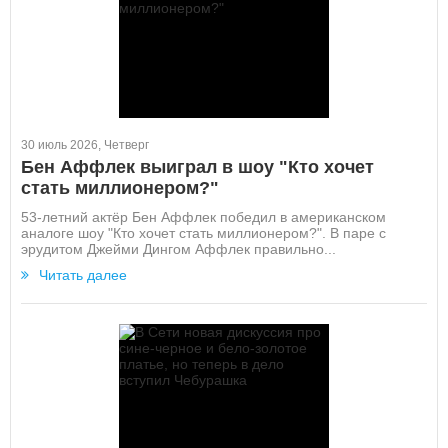
30 июль 2026, Четверг
Бен Аффлек выиграл в шоу "Кто хочет
стать миллионером?"
53-летний актёр Бен Аффлек победил в американском
аналоге шоу "Кто хочет стать миллионером?". В паре с
эрудитом Джейми Дингом Аффлек правильно...
Читать далее