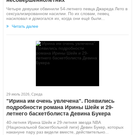
несовершеннолетних
Четыре девушки обвинили 54-летнего певца Джареда Лето в
сексуализированном насилии. По их словам, певец
насиловал и домогался их, когда они ещё были...
Читать далее
29 июль 2026, Среда
"Ирина им очень увлечена". Появились
подробности романа Ирины Шейк и 29-
летнего баскетболиста Девина Букера
40-летняя Ирина Шейк и 29-летняя звезда NBA
(Национальной баскетбольной лиги) Девин Букер, которых
накануне пару раз видели вместе, действительно...