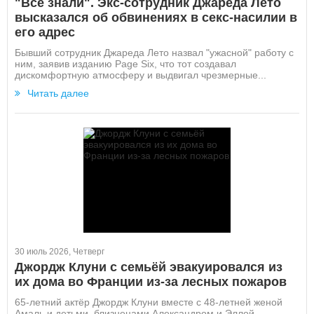
"Все знали". Экс-сотрудник Джареда Лето
высказался об обвинениях в секс-насилии в
его адрес
Бывший сотрудник Джареда Лето назвал "ужасной" работу с
ним, заявив изданию Page Six, что тот создавал
дискомфортную атмосферу и выдвигал чрезмерные...
Читать далее
30 июль 2026, Четверг
Джордж Клуни с семьёй эвакуировался из
их дома во Франции из-за лесных пожаров
65-летний актёр Джордж Клуни вместе с 48-летней женой
Амаль и детьми, близнецами Александром и Эллой,