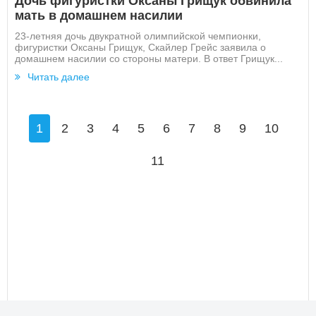
Дочь фигуристки Оксаны Грищук обвинила
мать в домашнем насилии
23-летняя дочь двукратной олимпийской чемпионки,
фигуристки Оксаны Грищук, Скайлер Грейс заявила о
домашнем насилии со стороны матери. В ответ Грищук...
Читать далее
1
2
3
4
5
6
7
8
9
10
11