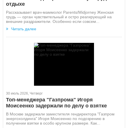
отдыхе
Рассказывает врач-маммолог Parents/Midjorney Женская
грудь — орган чувствительный и остро реагирующий на
внешние раздражители. Особенно если совсем...
Читать далее
30 июль 2026, Четверг
Топ-менеджера "Газпрома" Игоря
Моисеенко задержали по делу о взятке
В Москве задержали заместителя гендиректора "Газпром
энергохолдинга" Игоря Моисеенко по подозрению в
получении взятки в особо крупном размере. Как...