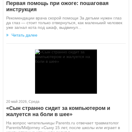
Первая помощь при ожоге: пошаговая
инструкция
Рекомендации врача скорой помощи За детьми нужен глаз
да глаз — стоит только отвернуться, как маленький человек
уже загнал кота под шкаф, выдвинул...
Читать далее
20 май 2026, Среда
«Сын странно сидит за компьютером и
жалуется на боли в шее»
На вопрос читательницы Parents.ru отвечает травматолог
Parents/Midjorney «Сыну 15 лет, после школы или играет в