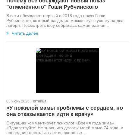
Почему все обсуждают новый показ
"отменённого" Гоши Рубчинского
В сети обсуждают первый с 2018 года показ Гоши
Рубчинского, который разделил московскую тусовку на два
лагеря. Посмотреть шоу собралась самая разная...
Читать далее
05 июнь 2026, Пятница
«У пожилой мамы проблемы с сердцем, но
она отказывается идти к врачу»
Ситуацию комментирует психолог «Время года зима»
«Здравствуйте! Не знаю, что делать: моей маме 74 года, и
последние несколько лет ее здоровье...