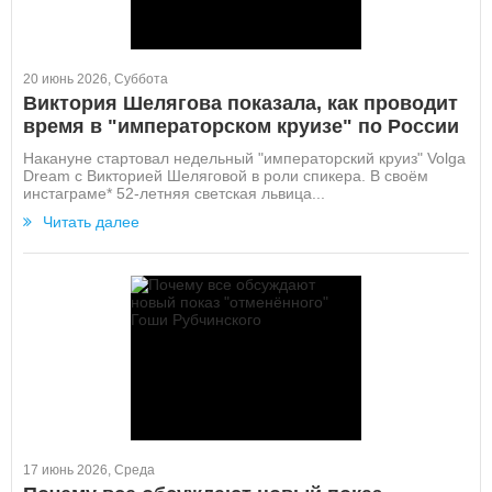
20 июнь 2026, Суббота
Виктория Шелягова показала, как проводит
время в "императорском круизе" по России
Накануне стартовал недельный "императорский круиз" Volga
Dream с Викторией Шеляговой в роли спикера. В своём
инстаграме* 52-летняя светская львица...
Читать далее
17 июнь 2026, Среда