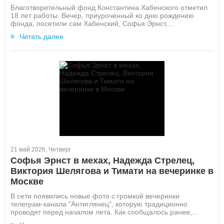
Благотворительный фонд Константина Хабенского отметил
18 лет работы. Вечер, приуроченный ко дню рождению
фонда, посетили сам Хабенский, Софья Эрнст,...
Читать далее
21 май 2026, Четверг
Софья Эрнст в мехах, Надежда Стрелец,
Виктория Шелягова и Тимати на вечеринке в
Москве
В сети появились новые фото с громкой вечеринки
телеграм-канала "Антиглянец", которую традиционно
проводят перед началом лета. Как сообщалось ранее,...