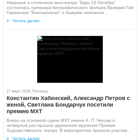
Накануне в столичном кинотеатре "Каро 10 Октябрь"
состоялась премьера биографического фильма Валерии Гай
Германики "Емельяненко" о бывшем чемпионе...
Читать далее
27 март 2026, Пятница
Константин Хабенский, Александр Петров с
женой, Светлана Бондарчук посетили
премию МХТ
Вчера на основной сцене МХТ имени А. П. Чехова в
четвёртый раз прошла церемония вручения Премии
Художественного театра. В мероприятии приняли участие...
Читать далее