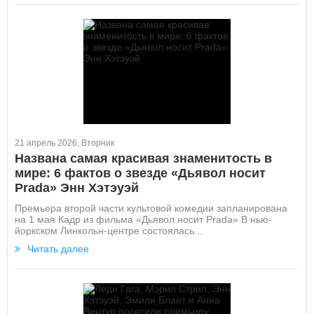
21 апрель 2026, Вторник
Названа самая красивая знаменитость в
мире: 6 фактов о звезде «Дьявол носит
Prada» Энн Хэтэуэй
Премьера второй части культовой комедии запланирована
на 1 мая Кадр из фильма «Дьявол носит Prada» В нью-
йоркском Линкольн-центре состоялась...
Читать далее