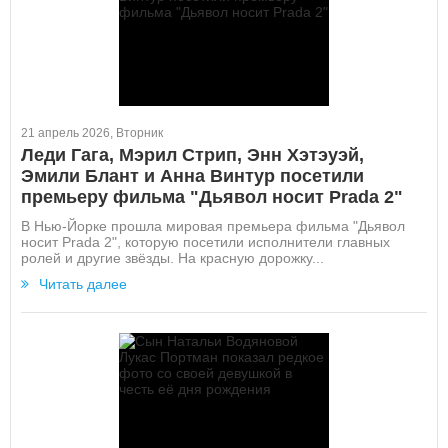
21 апрель 2026, Вторник
Леди Гага, Мэрил Стрип, Энн Хэтэуэй,
Эмили Блант и Анна Винтур посетили
премьеру фильма "Дьявол носит Prada 2"
В Нью-Йорке прошла мировая премьера фильма "Дьявол
носит Prada 2", которую посетили исполнители главных
ролей и другие звёзды. На красную дорожку...
Читать далее