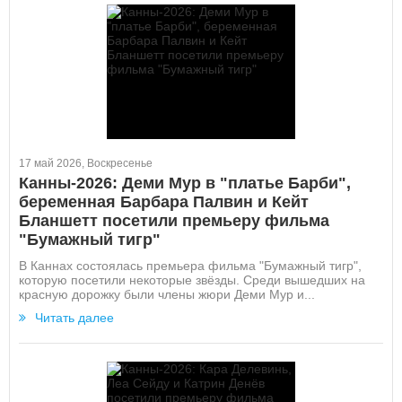
17 май 2026, Воскресенье
Канны-2026: Деми Мур в "платье Барби",
беременная Барбара Палвин и Кейт
Бланшетт посетили премьеру фильма
"Бумажный тигр"
В Каннах состоялась премьера фильма "Бумажный тигр",
которую посетили некоторые звёзды. Среди вышедших на
красную дорожку были члены жюри Деми Мур и...
Читать далее