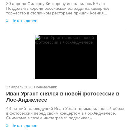
30 апреля Филиппу Киркорову исполнилось 59 лет.
Поздравить короля российской эстрады на камерное
торжество в столичном ресторане пришли Ксения...
Читать далее
27 апрель 2026, Понедельник
Иван Ургант снялся в новой фотосессии в
Лос-Анджелесе
48-летний телеведущий Иван Ургант примерил новый образ
в фотосессии перед своим концертом в Лос-Анджелесе.
Снимками в своём инстаграме* поделилась...
Читать далее