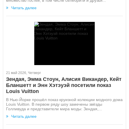
множество гостей, в том числе селебрити и друзья...
Читать далее
21 май 2026, Четверг
Зендая, Эмма Стоун, Алисия Викандер, Кейт
Бланшетт и Энн Хэтэуэй посетили показ
Louis Vuitton
В Нью-Йорке прошёл показ круизной колекции модного дома
Louis Vuitton. В первом ряду шоу замечены звёзды
Голливуда и представители мира моды: Зендая,...
Читать далее