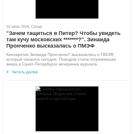
03 июнь 2026, Среда
"Зачем тащиться в Питер? Чтобы увидеть
там кучу московских *******?". Зинаида
Пронченко высказалась о ПМЭФ
Кинокритик Зинаида Пронченко* высказалась о ПМЭФ,
который начался сегодня. Поводом стала отгремевшая
вчера в Санкт-Петербурге вечеринка журнала...
Читать далее