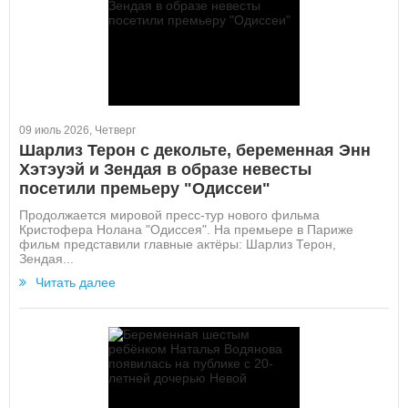
09 июль 2026, Четверг
Шарлиз Терон с декольте, беременная Энн
Хэтэуэй и Зендая в образе невесты
посетили премьеру "Одиссеи"
Продолжается мировой пресс-тур нового фильма
Кристофера Нолана "Одиссея". На премьере в Париже
фильм представили главные актёры: Шарлиз Терон,
Зендая...
Читать далее