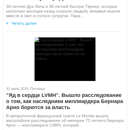
30-летняя Дуа Липа и 36-летний Каллум Тёрнер, которые
несколько месяцев назад сыграли свадьбу, впервые вышли
вместе в свет в статусе супругов. Пара...
Читать далее
31 июль 2026, Пятница
"Яд в сердце LVMH". Вышло расследование
о том, как наследники миллиардера Бернара
Арно борются за власть
В авторитетной французской газете Le Monde вышло
масштабное расследование об империи 72-летнего Бернара
Арно — конгломерате LVMH, который...