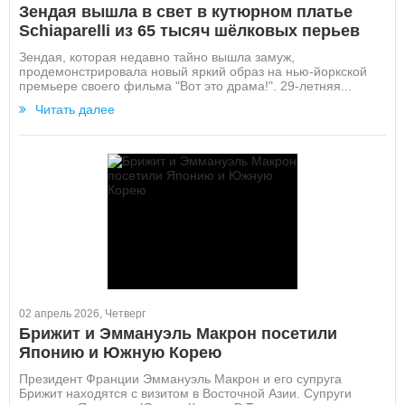
Зендая вышла в свет в кутюрном платье
Schiaparelli из 65 тысяч шёлковых перьев
Зендая, которая недавно тайно вышла замуж,
продемонстрировала новый яркий образ на нью-йоркской
премьере своего фильма "Вот это драма!". 29-летняя...
Читать далее
02 апрель 2026, Четверг
Брижит и Эммануэль Макрон посетили
Японию и Южную Корею
Президент Франции Эммануэль Макрон и его супруга
Брижит находятся с визитом в Восточной Азии. Супруги