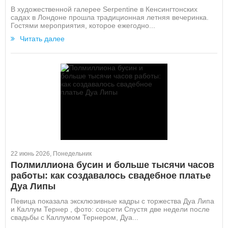
В художественной галерее Serpentine в Кенсингтонских
садах в Лондоне прошла традиционная летняя вечеринка.
Гостями мероприятия, которое ежегодно...
Читать далее
22 июнь 2026, Понедельник
Полмиллиона бусин и больше тысячи часов
работы: как создавалось свадебное платье
Дуа Липы
Певица показала эксклюзивные кадры с торжества Дуа Липа
и Каллум Тернер , фото: соцсети Спустя две недели после
свадьбы с Каллумом Тернером, Дуа...