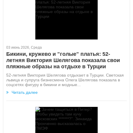
03 июнь 2026, Среда
Бикини, кружево и "голые" платья: 52-
летняя Виктория Шелягова показала свои
пляжные образы на отдыхе в Турции
52-летняя Виктория Шелягова отдыхает в Турции. Светская
львица и супруга бизнесмена Олега Шелягова показала в
соцсетях фигуру в бикини и модные...
Читать далее