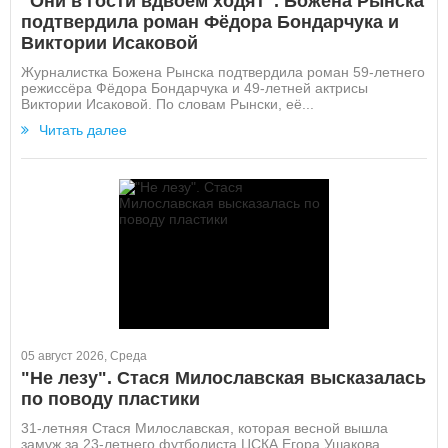
"Они в гости вдвоём ходят". Божена Рынска
подтвердила роман Фёдора Бондарчука и
Виктории Исаковой
Журналистка Божена Рынска подтвердила роман 59-летнего
режиссёра Фёдора Бондарчука и 49-летней актрисы
Виктории Исаковой. По словам Рынски, её...
Читать далее
05 август 2026, Среда
"Не лезу". Стася Милославская высказалась
по поводу пластики
31-летняя Стася Милославская, которая весной вышла
замуж за 23-летнего футболиста ЦСКА Егора Ушакова,