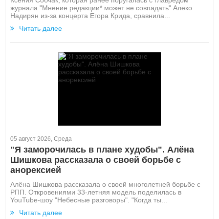
Ксения Собчак, которая ранее поругалась с главредом
журнала "Мнение редакции* может не совпадать" Алеко
Надирян из-за концерта Егора Крида, сравнила...
Читать далее
05 август 2026, Среда
"Я заморочилась в плане худобы". Алёна
Шишкова рассказала о своей борьбе с
анорексией
Алёна Шишкова рассказала о своей многолетней борьбе с
РПП. Откровениями 33-летняя модель поделилась в
YouTube-шоу "Небесные разговоры". "Когда ты...
Читать далее