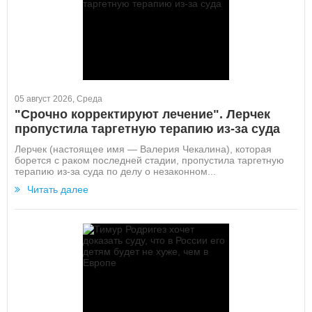
05 август 2026, Среда
"Срочно корректируют лечение". Лерчек
пропустила таргетную терапию из-за суда
Лерчек (настоящее имя — Валерия Чекалина), которая
борется с раком последней стадии, пропустила таргетную
терапию из-за суда по делу о незаконном...
Читать далее