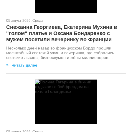
05 август 2026, Среда
Снежанна Георгиева, Екатерина Мухина в
"голом" платье и Оксана Бондаренко с
мужем посетили вечеринку во Франции
Несколько дней назад во французском Бордо прошли
масштабный светский ужин и вечеринка, где собрались
светские львицы, бизнесвумен и жёны миллионеров....
Читать далее
05 август 2026, Среда