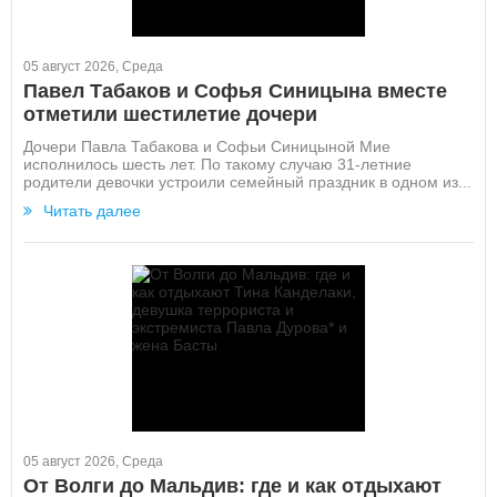
05 август 2026, Среда
Павел Табаков и Софья Синицына вместе
отметили шестилетие дочери
Дочери Павла Табакова и Софьи Синицыной Мие
исполнилось шесть лет. По такому случаю 31-летние
родители девочки устроили семейный праздник в одном из...
Читать далее
05 август 2026, Среда
От Волги до Мальдив: где и как отдыхают