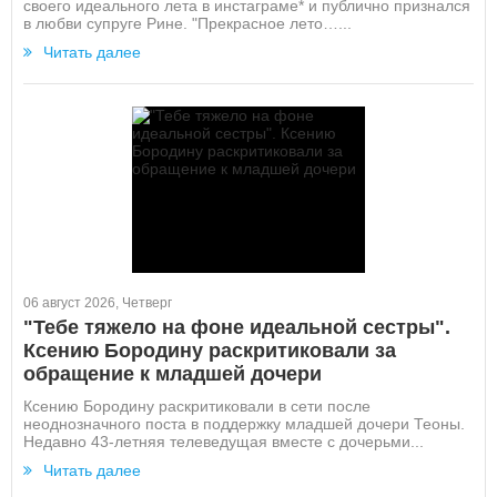
своего идеального лета в инстаграме* и публично признался
в любви супруге Рине. "Прекрасное лето…...
Читать далее
06 август 2026, Четверг
"Тебе тяжело на фоне идеальной сестры".
Ксению Бородину раскритиковали за
обращение к младшей дочери
Ксению Бородину раскритиковали в сети после
неоднозначного поста в поддержку младшей дочери Теоны.
Недавно 43-летняя телеведущая вместе с дочерьми...
Читать далее