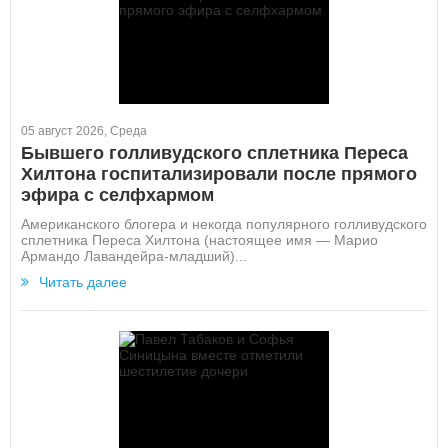
05 август 2026, Среда
Бывшего голливудского сплетника Переса
Хилтона госпитализировали после прямого
эфира с селфхармом
Американского блогера и некогда популярного голливудского
сплетника Переса Хилтона (настоящее имя — Марио
Армандо Лавандейра-младший)...
Читать далее