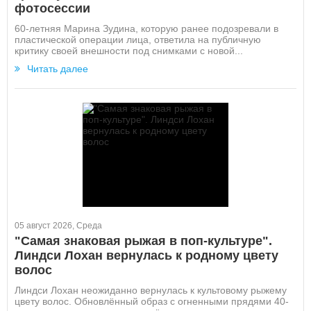
фотосессии
60-летняя Марина Зудина, которую ранее подозревали в
пластической операции лица, ответила на публичную
критику своей внешности под снимками с новой...
Читать далее
05 август 2026, Среда
"Самая знаковая рыжая в поп-культуре".
Линдси Лохан вернулась к родному цвету
волос
Линдси Лохан неожиданно вернулась к культовому рыжему
цвету волос. Обновлённый образ с огненными прядями 40-