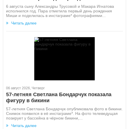
6 августа сыну Александры Трусовой и Макара Игнатова
исполнился год. Пара отметила первый день рождения
Миши и поделилась в инстаграме* фотографиями...
Читать далее
06 август 2026, Четверг
57-летняя Светлана Бондарчук показала
фигуру в бикини
57-летняя Светлана Бондарчук опубликовала фото в бикини.
Снимок появился в её инстаграме*. На фото телеведущая
позирует у бассейна в чёрном бикини,...
Читать далее