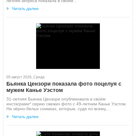
летняя актриса показала в своём...
Читать далее
05 август 2026, Среда
Бьянка Цензори показала фото поцелуя с
мужем Канье Уэстом
31-летняя Бьянка Цензори опубликовала в своём
инстаграме* серию свежих фото с 49-летним Канье Уэстом.
На чёрно-белых снимках, которые, судя по всему,...
Читать далее