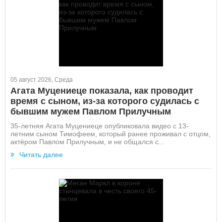
05 август 2026, Среда
Агата Муцениеце показала, как проводит
время с сыном, из-за которого судилась с
бывшим мужем Павлом Прилучным
35-летняя Агата Муцениеце опубликовала видео с 13-
летним сыном Тимофеем, который ранее проживал с отцом,
актёром Павлом Прилучным, и не общался с...
Читать далее