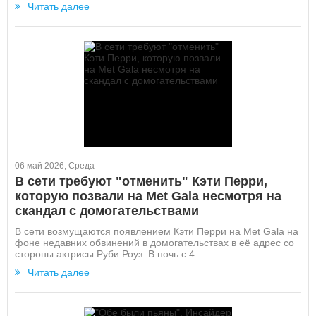
Читать далее
06 май 2026, Среда
В сети требуют "отменить" Кэти Перри,
которую позвали на Met Gala несмотря на
скандал с домогательствами
В сети возмущаются появлением Кэти Перри на Met Gala на
фоне недавних обвинений в домогательствах в её адрес со
стороны актрисы Руби Роуз. В ночь с 4...
Читать далее