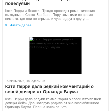
поцелуями
Кэти Перри и Джастин Трюдо проводят романтические
выходные в Санта-Барбаре. Пару заметили во время
пикника, где они не скрывали чувств друг к другу. ...
Читать далее
15 июнь 2026, Понедельник
Кэти Перри дала редкий комментарий о
своей дочери от Орландо Блума
Кэти Перри дала редкий комментарий о своей пятилетней
дочери Дейзи Дав, которую родила от экс-возлюбленного
Орландо Блума. Певица заявила, что...