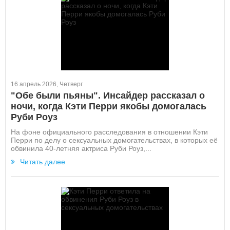
16 апрель 2026, Четверг
"Обе были пьяны". Инсайдер рассказал о
ночи, когда Кэти Перри якобы домогалась
Руби Роуз
На фоне официального расследования в отношении Кэти
Перри по делу о сексуальных домогательствах, в которых её
обвинила 40-летняя актриса Руби Роуз,...
Читать далее