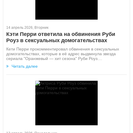
14 апрель 2026, Вторник
Кэти Перри ответила на обвинения Руби
Роуз в сексуальных домогательствах
Кети Перри прокомментировал обвинения в сексуальных
домогательствах, которые в её адрес выдвинула звезда
сериала "Оранжевый — хит сезона" Руби Роуз....
Читать далее