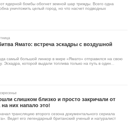
от ядерной бомбы обогнет земной шар трижды. Всего одна
обна уничтожить целый город, но что насчет подводных
ятница
итва Ямато: встреча эскадры с воздушной
года самый большой линкор в мире «Ямато» отправился на свою
. Эскадра, которой выдали топлива только на путь в один...
оскресенье
ошли слишком близко и просто закричали от
 на них напало это!
начал трансляцию второго сезона документального сериала
а». Ведет его легендарный британский ученый и натуралист