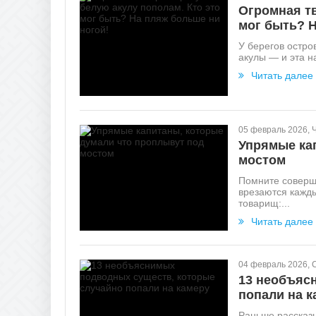
Огромная тв
мог быть? Н
У берегов остр
акулы — и эта на
Читать далее
05 февраль 2026, 
Упрямые ка
мостом
Помните соверш
врезаются кажды
товарищ:...
Читать далее
04 февраль 2026, 
13 необъяс
попали на к
Раньше рассказ