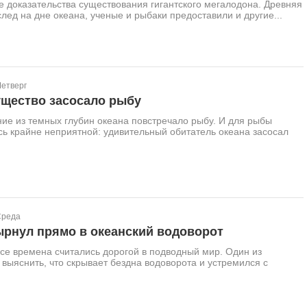
 доказательства существования гигантского мегалодона. Древняя
след на дне океана, ученые и рыбаки предоставили и другие...
Четверг
ущество засосало рыбу
ие из темных глубин океана повстречало рыбу. И для рыбы
сь крайне неприятной: удивительный обитатель океана засосал
Среда
ырнул прямо в океанский водоворот
се времена считались дорогой в подводный мир. Один из
выяснить, что скрывает бездна водоворота и устремился с