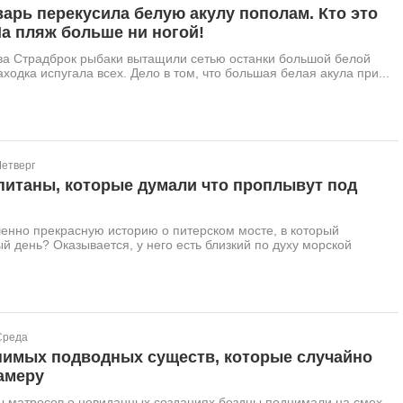
арь перекусила белую акулу пополам. Кто это
а пляж больше ни ногой!
ова Страдброк рыбаки вытащили сетью останки большой белой
ходка испугала всех. Дело в том, что большая белая акула при...
Четверг
питаны, которые думали что проплывут под
енно прекрасную историю о питерском мосте, в который
й день? Оказывается, у него есть близкий по духу морской
Среда
нимых подводных существ, которые случайно
амеру
ы матросов о невиданных созданиях бездны поднимали на смех.