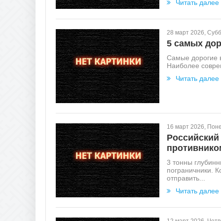
Читать далее
28 март 2026, Суб
5 самых дор
Самые дорогие 
Наиболее соврем
Читать далее
16 март 2026, Пон
Российский
противнико
3 тонны глубин
пограничники. К
отправить...
Читать далее