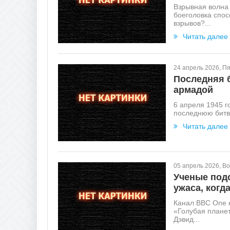
Взрывная волна 
боеголовка спос
взрывов?...
Читать далее
24 апрель 2026, П
Последняя б
армадой
6 апреля 1945 
последнюю битву
Читать далее
05 апрель 2026, В
Ученые под
ужаса, когда
Канал BBC One 
«Голубая планет
Дэвид...