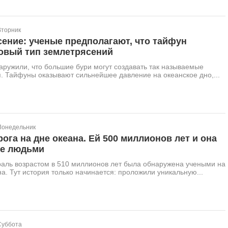
Вторник
ение: ученые предполагают, что тайфун
овый тип землетрясений
ружили, что большие бури могут создавать так называемые
 Тайфуны оказывают сильнейшее давление на океанское дно,...
Понедельник
ога на дне океана. Ей 500 миллионов лет и она
не людьми
раль возрастом в 510 миллионов лет была обнаружена учеными на
а. Тут история только начинается: проложили уникальную...
Суббота