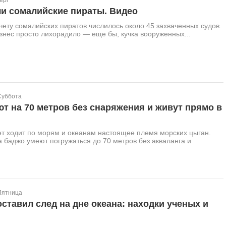
ерг
ли сомалийские пираты. Видео
счету сомалийских пиратов числилось около 45 захваченных судов.
нес просто лихорадило — еще бы, кучка вооруженных...
Суббота
 на 70 метров без снаряжения и живут прямо в
т ходит по морям и океанам настоящее племя морских цыган.
 баджо умеют погружаться до 70 метров без акваланга и
Пятница
ставил след на дне океана: находки ученых и