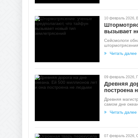
10 февраль 2026, 
Штормотряс
вызывает н
Сейсмологи обна
штормотрясения.
Читать далее
09 февраль 2026, 
Древняя дор
построена 
Древняя магист
самом дне океан
Читать далее
07 февраль 2026, 