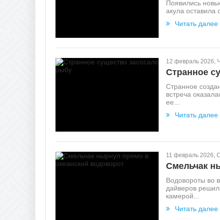
Появились новые
акула оставила 
Читать далее
12 февраль 2026, 
Странное с
Странное создан
встреча оказала
ее...
Читать далее
11 февраль 2026, 
Cмельчак н
Водовороты во в
дайверов решил 
камерой...
Читать далее