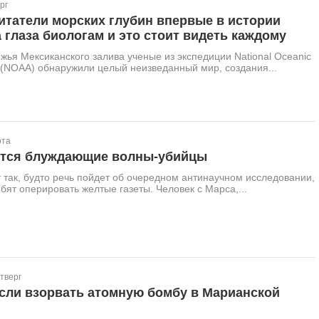
рг
итатели морских глубин впервые в истории
 глаза биологам и это стоит видеть каждому
жья Мексиканского залива ученые из экспедиции National Oceanic
 (NOAA) обнаружили целый неизведанный мир, создания...
ота
утся блуждающие волны-убийцы
т так, будто речь пойдет об очередном антинаучном исследовании,
бят оперировать желтые газеты. Человек с Марса,...
тверг
если взорвать атомную бомбу в Марианской