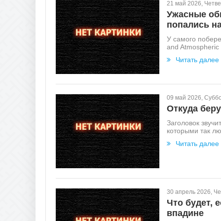
21 май 2026, Четве
Ужасные об
попались на
У самого побере
and Atmospheric
Читать далее
09 май 2026, Субб
Откуда бер
Заголовок звучи
которыми так лю
Читать далее
30 апрель 2026, Че
Что будет, 
впадине