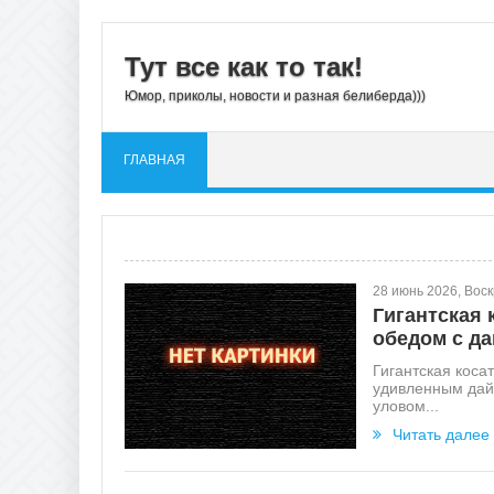
Тут все как то так!
Юмор, приколы, новости и разная белиберда)))
ГЛАВНАЯ
28 июнь 2026, Вос
Гигантская 
обедом c д
Гигантская коса
удивленным дай
уловом...
Читать далее