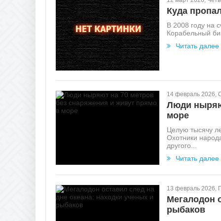
12 март 2026, Четв
Куда пропа
В 2008 году на 
Корабельный биз
Читать далее
14 февраль 2026, 
Люди ныряют
море
Целую тысячу ле
Охотники народа
другого...
Читать далее
13 февраль 2026, 
Мегалодон о
рыбаков