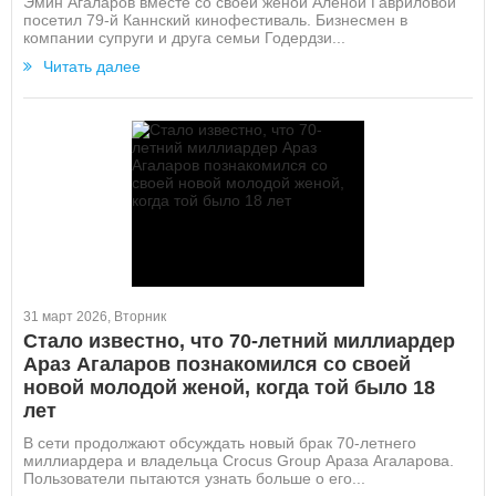
Эмин Агаларов вместе со своей женой Алёной Гавриловой
посетил 79-й Каннский кинофестиваль. Бизнесмен в
компании супруги и друга семьи Годердзи...
Читать далее
31 март 2026, Вторник
Стало известно, что 70-летний миллиардер
Араз Агаларов познакомился со своей
новой молодой женой, когда той было 18
лет
В сети продолжают обсуждать новый брак 70-летнего
миллиардера и владельца Crocus Group Араза Агаларова.
Пользователи пытаются узнать больше о его...