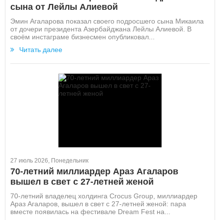
сына от Лейлы Алиевой
Эмин Агаларова показал своего подросшего сына Микаила
от дочери президента Азербайджана Лейлы Алиевой. В
своём инстаграме бизнесмен опубликовал...
Читать далее
27 июль 2026, Понедельник
70-летний миллиардер Араз Агаларов
вышел в свет с 27-летней женой
70-летний владелец холдинга Crocus Group, миллиардер
Араз Агаларов, вышел в свет с 27-летней женой: пара
вместе появилась на фестивале Dream Fest на...