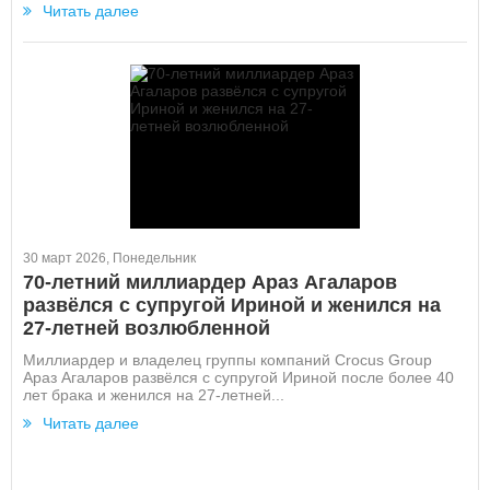
Читать далее
30 март 2026, Понедельник
70-летний миллиардер Араз Агаларов
развёлся с супругой Ириной и женился на
27-летней возлюбленной
Миллиардер и владелец группы компаний Crocus Group
Араз Агаларов развёлся с супругой Ириной после более 40
лет брака и женился на 27-летней...
Читать далее