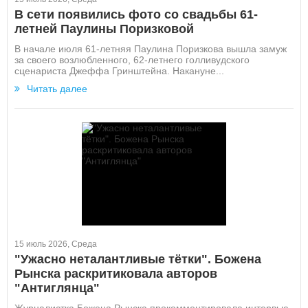
В сети появились фото со свадьбы 61-
летней Паулины Поризковой
В начале июля 61-летняя Паулина Поризкова вышла замуж
за своего возлюбленного, 62-летнего голливудского
сценариста Джеффа Гринштейна. Накануне...
Читать далее
15 июль 2026, Среда
"Ужасно неталантливые тётки". Божена
Рынска раскритиковала авторов
"Антиглянца"