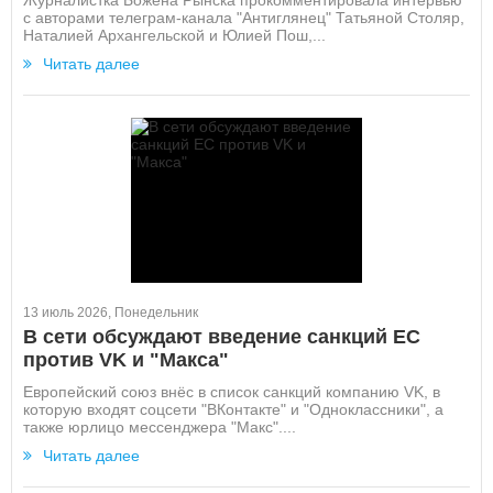
Журналистка Божена Рынска прокомментировала интервью
с авторами телеграм-канала "Антиглянец" Татьяной Столяр,
Наталией Архангельской и Юлией Пош,...
Читать далее
13 июль 2026, Понедельник
В сети обсуждают введение санкций ЕС
против VK и "Макса"
Европейский союз внёс в список санкций компанию VK, в
которую входят соцсети "ВКонтакте" и "Одноклассники", а
также юрлицо мессенджера "Макс"....
Читать далее