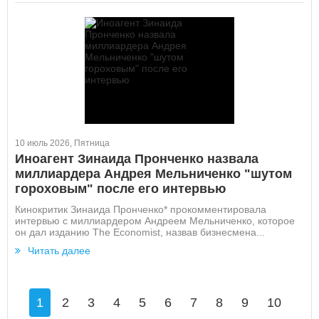
10 июль 2026, Пятница
Иноагент Зинаида Пронченко назвала
миллиардера Андрея Мельниченко "шутом
гороховым" после его интервью
Кинокритик Зинаида Пронченко* прокомментировала
интервью с миллиардером Андреем Мельниченко, которое
он дал изданию The Economist, назвав бизнесмена...
Читать далее
1
2
3
4
5
6
7
8
9
10