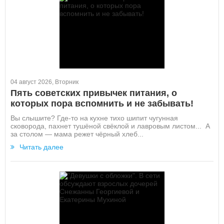
04 август 2026, Вторник
Пять советских привычек питания, о
которых пора вспомнить и не забывать!
Вы слышите? Где-то на кухне тихо шипит чугунная
сковорода, пахнет тушёной свёклой и лавровым листом... А
за столом — мама режет чёрный хлеб...
Читать далее