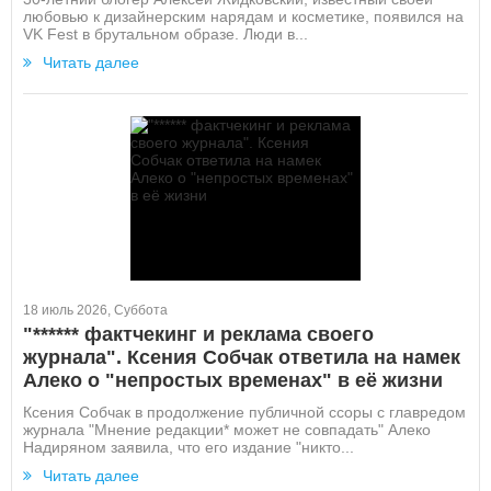
любовью к дизайнерским нарядам и косметике, появился на
VK Fest в брутальном образе. Люди в...
Читать далее
18 июль 2026, Суббота
"****** фактчекинг и реклама своего
журнала". Ксения Собчак ответила на намек
Алеко о "непростых временах" в её жизни
Ксения Собчак в продолжение публичной ссоры с главредом
журнала "Мнение редакции* может не совпадать" Алеко
Надиряном заявила, что его издание "никто...
Читать далее