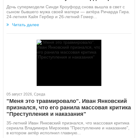
Дочь супермодели Синди Кроуфорд снова вышла в свет с
сыном бывшего мужа своей матери — актёра Ричарда Гира.
24-летняя Кайя Гербер и 26-летний Гомер...
Читать далее
05 август 2026, Среда
"Меня это травмировало". Иван Янковский
признался, что его ранила массовая критика
"Преступления и наказания"
35-летний Иван Янковский признался, что массовая критика
сериала Владимира Мирзоева "Преступление и наказание",
в котором актёр исполнил главную...