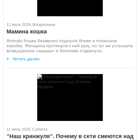
12 июль 2026, Воскресенье
Мамина кошка
Animals Кошка беззвучно подошла ближе и понюхала
коробку. Женщина протянула к ней руку, но тут же услышала
возмущенное «шшшш» и боязливо отдернула...
Читать далее
11 июль 2026, Суббота
"Наш кринжуля". Почему в сети смеются над