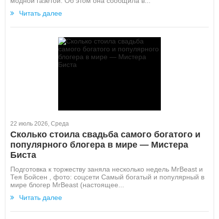
модной газетой. Об этом она сообщила в...
Читать далее
22 июль 2026, Среда
Сколько стоила свадьба самого богатого и
популярного блогера в мире — Мистера
Биста
Подготовка к торжеству заняла несколько недель MrBeast и
Тея Бойсен , фото: соцсети Самый богатый и популярный в
мире блогер MrBeast (настоящее...
Читать далее