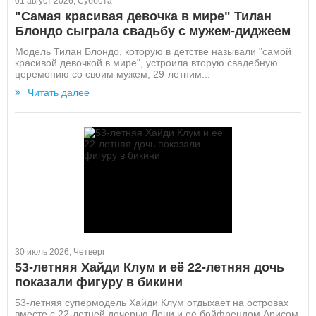
01 август 2026, Суббота
"Самая красивая девочка в мире" Тилан
Блондо сыграла свадьбу с мужем-диджеем
Модель Тилан Блондо, которую в детстве называли "самой
красивой девочкой в мире", устроила вторую свадебную
церемонию со своим мужем, 29-летним...
Читать далее
30 июль 2026, Четверг
53-летняя Хайди Клум и её 22-летняя дочь
показали фигуру в бикини
53-летняя супермодель Хайди Клум отдыхает на островах
вместе с 22-летней дочерью Лени и её бойфрендом Арисом