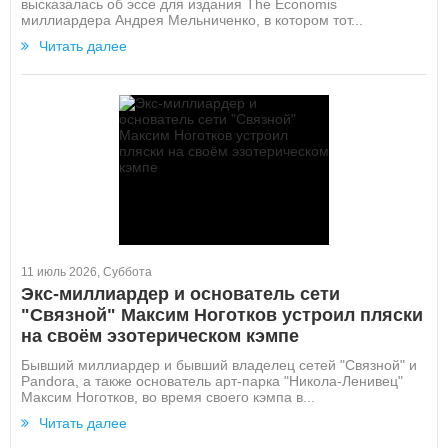
высказалась об эссе для издания The Economis
миллиардера Андрея Мельниченко, в котором тот...
Читать далее
11 июль 2026, Суббота
Экс-миллиардер и основатель сети
"Связной" Максим Ноготков устроил пляски
на своём эзотерическом кэмпе
Бывший миллиардер и бывший владелец сетей "Связной" и
Pandora, а также основатель арт-парка "Никола-Ленивец"
Максим Ноготков, во время своего кэмпа в...
Читать далее