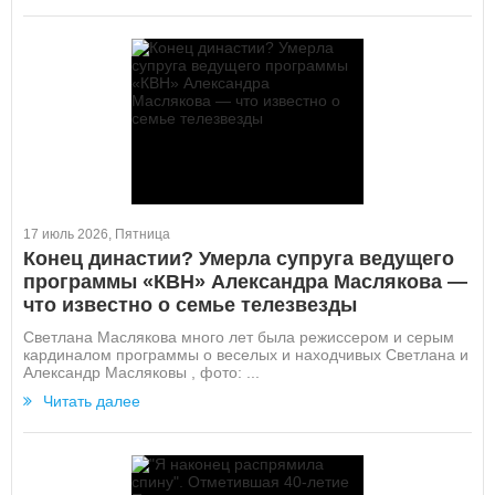
17 июль 2026, Пятница
Конец династии? Умерла супруга ведущего
программы «КВН» Александра Маслякова —
что известно о семье телезвезды
Светлана Маслякова много лет была режиссером и серым
кардиналом программы о веселых и находчивых Светлана и
Александр Масляковы , фото: ...
Читать далее