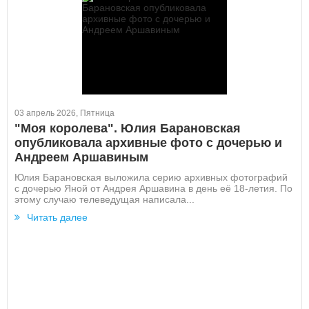
03 апрель 2026, Пятница
"Моя королева". Юлия Барановская
опубликовала архивные фото с дочерью и
Андреем Аршавиным
Юлия Барановская выложила серию архивных фотографий
с дочерью Яной от Андрея Аршавина в день её 18-летия. По
этому случаю телеведущая написала...
Читать далее