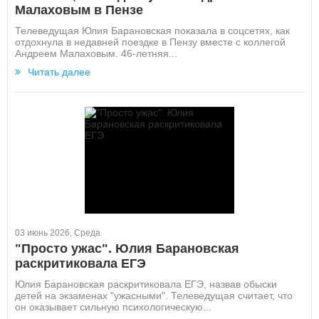
Малаховым в Пензе
Телеведущая Юлия Барановская показала в соцсетях, как
отдохнула в недавней поездке в Пензу вместе с коллегой
Андреем Малаховым. 46-летняя...
Читать далее
03 июнь 2026, Среда
"Просто ужас". Юлия Барановская
раскритиковала ЕГЭ
Юлия Барановская раскритиковала ЕГЭ, назвав обыски
детей на экзаменах "ужасными". Телеведущая считает, что
он оказывает сильную психологическую...