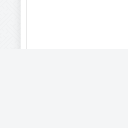
Юмор, приколы, новости и разная белиберда)))
Тут все как то так! © 2025