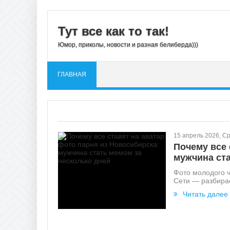
Тут все как то так!
Юмор, приколы, новости и разная белиберда)))
ГЛАВНАЯ
15 апрель 2026, С
Почему все 
мужчина ста
Фото молодого ч
Сети — разбирае
Читать далее