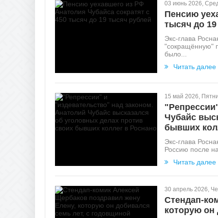
03 июнь 2026, Сре
Пенсию уеха
тысяч до 19
Экс-глава Росна
"сокращённую" п
было...
Читать далее
15 май 2026, Пятн
"Репрессии"
Чубайс выск
бывших кол
Экс-глава Росна
Россию после на
Читать далее
30 апрель 2026, Че
Стендап-ко
которую он 