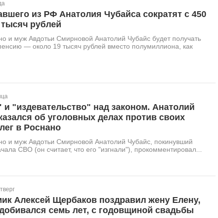
да
вшего из РФ Анатолия Чубайса сократят с 450
 тысяч рублей
но и муж Авдотьи Смирновой Анатолий Чубайс будет получать
енсию — около 19 тысяч рублей вместо полумиллиона, как
ица
 и "издевательство" над законом. Анатолий
азался об уголовных делах против своих
лег в Роснано
но и муж Авдотьи Смирновой Анатолий Чубайс, покинувший
чала СВО (он считает, что его "изгнали"), прокомментировал...
тверг
мик Алексей Щербаков поздравил жену Елену,
добивался семь лет, с годовщиной свадьбы