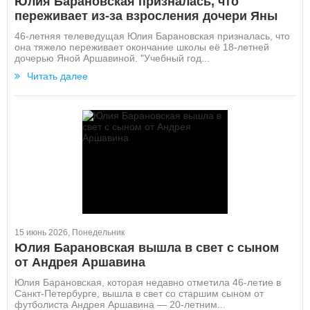
Юлия Барановская призналась, что
переживает из-за взросления дочери Яны
46-летняя телеведущая Юлия Барановская призналась, что
она тяжело переживает окончание школы её 18-летней
дочерью Яной Аршавиной. "Учебный год...
Читать далее
15 июнь 2026, Понедельник
Юлия Барановская вышла в свет с сыном
от Андрея Аршавина
Юлия Барановская, которая недавно отметила 46-летие в
Санкт-Петербурге, вышла в свет со старшим сыном от
футболиста Андрея Аршавина — 20-летним...