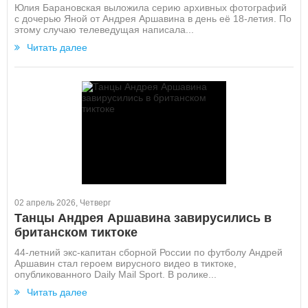
Юлия Барановская выложила серию архивных фотографий
с дочерью Яной от Андрея Аршавина в день её 18-летия. По
этому случаю телеведущая написала...
Читать далее
02 апрель 2026, Четверг
Танцы Андрея Аршавина завирусились в
британском тиктоке
44-летний экс-капитан сборной России по футболу Андрей
Аршавин стал героем вирусного видео в тиктоке,
опубликованного Daily Mail Sport. В ролике...
Читать далее