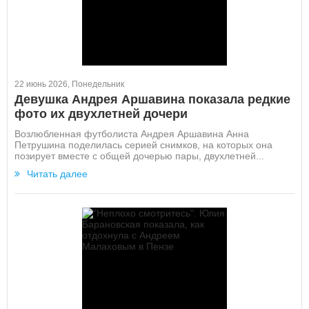
22 июнь 2026, Понедельник
Девушка Андрея Аршавина показала редкие
фото их двухлетней дочери
Возлюбленная футболиста Андрея Аршавина Анна
Петрушина поделилась серией снимков, на которых она
позирует вместе с общей дочерью пары, двухлетней...
Читать далее