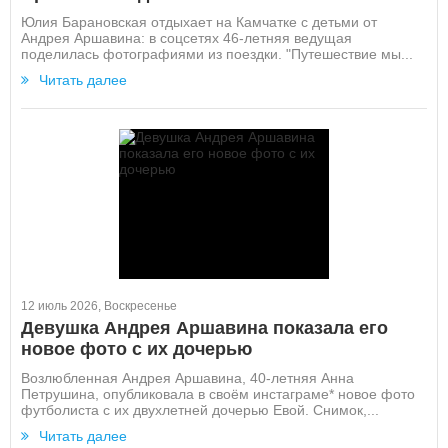
Юлия Барановская отдыхает на Камчатке с детьми от
Андрея Аршавина: в соцсетях 46-летняя ведущая
поделилась фотографиями из поездки. "Путешествие мы...
Читать далее
12 июль 2026, Воскресенье
Девушка Андрея Аршавина показала его
новое фото с их дочерью
Возлюбленная Андрея Аршавина, 40-летняя Анна
Петрушина, опубликовала в своём инстаграме* новое фото
футболиста с их двухлетней дочерью Евой. Снимок,...
Читать далее