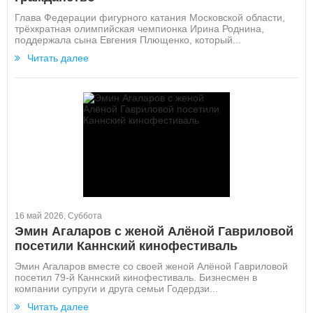
Глава Федерации фигурного катания Московской области,
трёхкратная олимпийская чемпионка Ирина Роднина,
поддержала сына Евгения Плющенко, который...
Читать далее
16 май 2026, Суббота
Эмин Агаларов с женой Алёной Гавриловой
посетили Каннский кинофестиваль
Эмин Агаларов вместе со своей женой Алёной Гавриловой
посетил 79-й Каннский кинофестиваль. Бизнесмен в
компании супруги и друга семьи Годердзи...
Читать далее