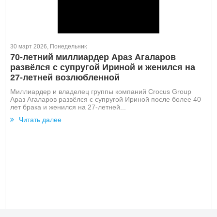
30 март 2026, Понедельник
70-летний миллиардер Араз Агаларов
развёлся с супругой Ириной и женился на
27-летней возлюбленной
Миллиардер и владелец группы компаний Crocus Group
Араз Агаларов развёлся с супругой Ириной после более 40
лет брака и женился на 27-летней...
Читать далее