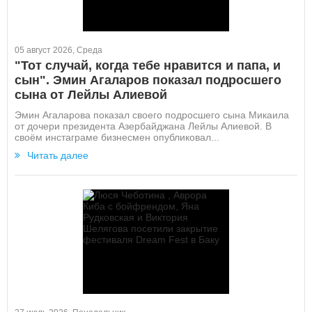
05 август 2026, Среда
"Тот случай, когда тебе нравится и папа, и
сын". Эмин Агаларов показал подросшего
сына от Лейлы Алиевой
Эмин Агаларова показал своего подросшего сына Микаила
от дочери президента Азербайджана Лейлы Алиевой. В
своём инстаграме бизнесмен опубликовал...
Читать далее