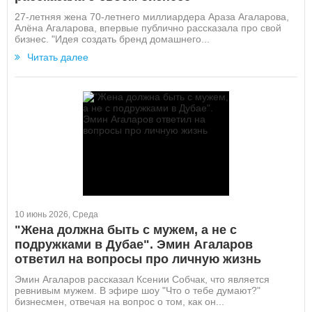
27-летняя жена 70-летнего миллиардера Араза Агаларова,
Алёна Агаларова, впервые публично рассказала про свой
бизнес. "Идея создать бренд домашнего...
Читать далее
10 июнь 2026, Среда
"Жена должна быть с мужем, а не с
подружками в Дубае". Эмин Агаларов
ответил на вопросы про личную жизнь
Эмин Агаларов рассказал Ксении Собчак, что является
ревнивым мужем. В эфире шоу "Что о тебе думают?"
бизнесмен, отвечая на вопрос о том, как он...