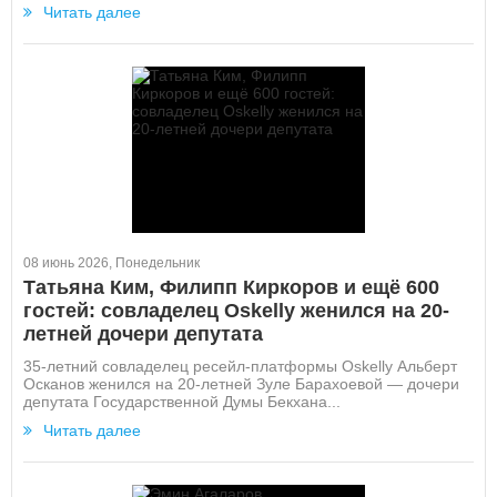
Читать далее
08 июнь 2026, Понедельник
Татьяна Ким, Филипп Киркоров и ещё 600
гостей: совладелец Oskelly женился на 20-
летней дочери депутата
35-летний совладелец ресейл-платформы Oskelly Альберт
Осканов женился на 20-летней Зуле Барахоевой — дочери
депутата Государственной Думы Бекхана...
Читать далее