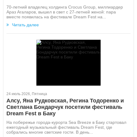
70-летний владелец холдинга Crocus Group, миллиардер
Араз Агаларов, вышел в свет с 27-летней женой: пара
вместе появилась на фестивале Dream Fest на...
Читать далее
24 июль 2026, Пятница
Алсу, Яна Рудковская, Регина Тодоренко и
Светлана Бондарчук посетили фестиваль
Dream Fest в Баку
На побережье города-курорта Sea Breeze в Баку стартовал
ежегодный музыкальный фестиваль Dream Fest, где
собрались многие светские гости. В день...