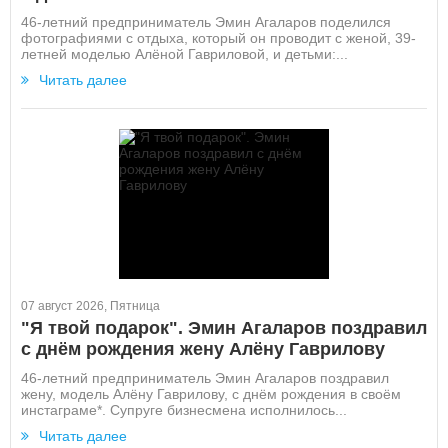
46-летний предприниматель Эмин Агаларов поделился
фотографиями с отдыха, который он проводит с женой, 39-
летней моделью Алёной Гавриловой, и детьми:...
Читать далее
07 август 2026, Пятница
"Я твой подарок". Эмин Агаларов поздравил
с днём рождения жену Алёну Гаврилову
46-летний предприниматель Эмин Агаларов поздравил
жену, модель Алёну Гаврилову, с днём рождения в своём
инстаграме*. Супруге бизнесмена исполнилось...
Читать далее