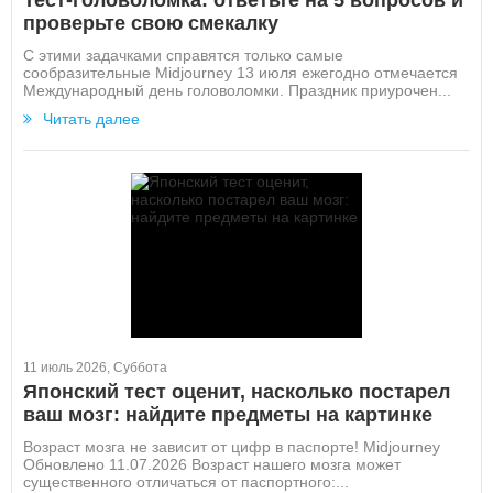
Тест-головоломка: ответьте на 5 вопросов и
проверьте свою смекалку
С этими задачками справятся только самые
сообразительные Midjourney 13 июля ежегодно отмечается
Международный день головоломки. Праздник приурочен...
Читать далее
11 июль 2026, Суббота
Японский тест оценит, насколько постарел
ваш мозг: найдите предметы на картинке
Возраст мозга не зависит от цифр в паспорте! Midjourney
Обновлено 11.07.2026 Возраст нашего мозга может
существенного отличаться от паспортного:...