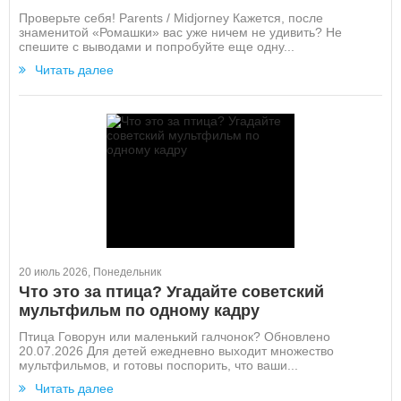
Проверьте себя! Parents / Midjorney Кажется, после
знаменитой «Ромашки» вас уже ничем не удивить? Не
спешите с выводами и попробуйте еще одну...
Читать далее
20 июль 2026, Понедельник
Что это за птица? Угадайте советский
мультфильм по одному кадру
Птица Говорун или маленький галчонок? Обновлено
20.07.2026 Для детей ежедневно выходит множество
мультфильмов, и готовы поспорить, что ваши...
Читать далее