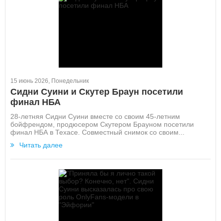
15 июнь 2026, Понедельник
Сидни Суини и Скутер Браун посетили
финал НБА
28-летняя Сидни Суини вместе со своим 45-летним
бойфрендом, продюсером Скутером Брауном посетили
финал НБА в Техасе. Совместный снимок со своим...
Читать далее