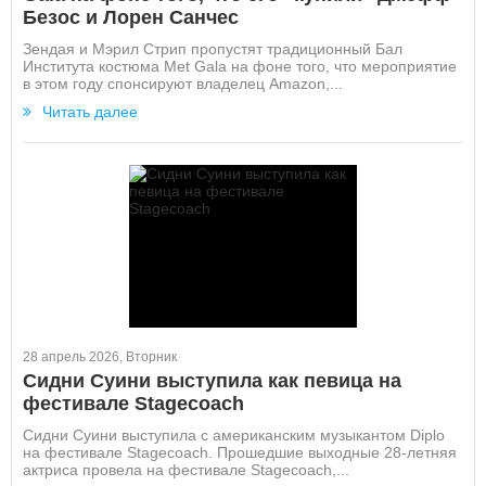
Безос и Лорен Санчес
Зендая и Мэрил Стрип пропустят традиционный Бал
Института костюма Met Gala на фоне того, что мероприятие
в этом году спонсируют владелец Amazon,...
Читать далее
28 апрель 2026, Вторник
Сидни Суини выступила как певица на
фестивале Stagecoach
Сидни Суини выступила с американским музыкантом Diplo
на фестивале Stagecoach. Прошедшие выходные 28-летняя
актриса провела на фестивале Stagecoach,...