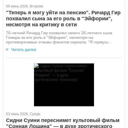
09 июнь 2026, Вторник
"Теперь я могу уйти на пенсию". Ричард Гир
похвалил сына за его роль в "Эйфории",
несмотря на критику в сети
76-летний Ричард Гир похвалил своего 26-летнего сына
Гомера за его роль в "Эйфории", несмотря на
противоречивые отзывы фанатов сериала. "Я горжусь...
Читать далее
03 июнь 2026, Среда
Сидни Суини переснимет культовый фильм
"Сонная Лощина" — в духе эротического