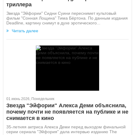
триллера
Звезда "Эйфории" Сидни Суини переснимет культовый
фильм "Сонная Лощина" Тима Бёртона. По данным издания
Deadline, картину снимут в духе эротического...
Читать далее
01 июнь 2026, Понедельник
Звезда "Эйфории" Алекса Деми объяснила,
почему почти не появляется на публике и не
снимается в кино
35-летняя актриса Алекса Деми перед выходом финальной
серии сериала "Эйфория" дала интервью изданию The