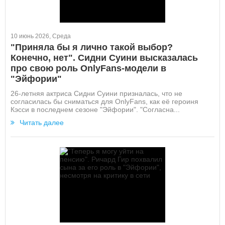
10 июнь 2026, Среда
"Приняла бы я лично такой выбор?
Конечно, нет". Сидни Суини высказалась
про свою роль OnlyFans-модели в
"Эйфории"
26-летняя актриса Сидни Суини призналась, что не
согласилась бы сниматься для OnlyFans, как её героиня
Кэсси в последнем сезоне "Эйфории". "Согласна...
Читать далее