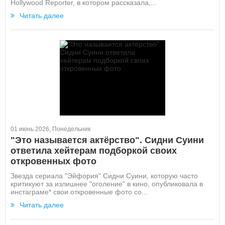
Hollywood Reporter, в котором рассказала,...
Читать далее
01 июнь 2026, Понедельник
"Это называется актёрство". Сидни Суини
ответила хейтерам подборкой своих
откровенных фото
Звезда сериала "Эйфория" Сидни Суини, которую часто
критикуют за излишнее "оголение" в кино, опубликовала в
инстаграме* свои откровенные фото со...
Читать далее