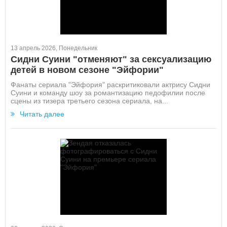
13 апрель 2026, Понедельник
Сидни Суини "отменяют" за сексуализацию
детей в новом сезоне "Эйфории"
Фанаты сериала "Эйфория" раскритиковали актрису Сидни
Суини и команду шоу за романтизацию педофилии после
сцены из тизера третьего сезона сериала, на...
Читать далее