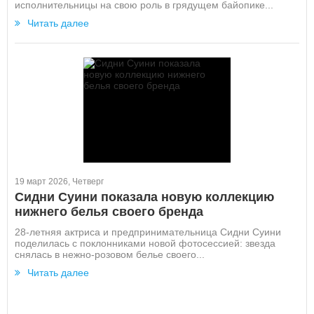
исполнительницы на свою роль в грядущем байопике...
Читать далее
19 март 2026, Четверг
Сидни Суини показала новую коллекцию
нижнего белья своего бренда
28-летняя актриса и предпринимательница Сидни Суини
поделилась с поклонниками новой фотосессией: звезда
снялась в нежно-розовом белье своего...
Читать далее