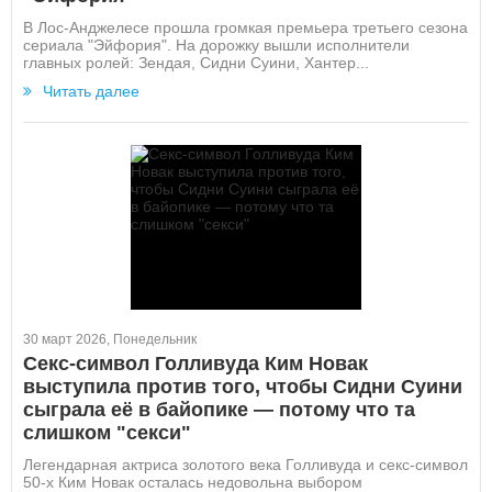
В Лос-Анджелесе прошла громкая премьера третьего сезона
сериала "Эйфория". На дорожку вышли исполнители
главных ролей: Зендая, Сидни Суини, Хантер...
Читать далее
30 март 2026, Понедельник
Секс-символ Голливуда Ким Новак
выступила против того, чтобы Сидни Суини
сыграла её в байопике — потому что та
слишком "секси"
Легендарная актриса золотого века Голливуда и секс-символ
50-х Ким Новак осталась недовольна выбором