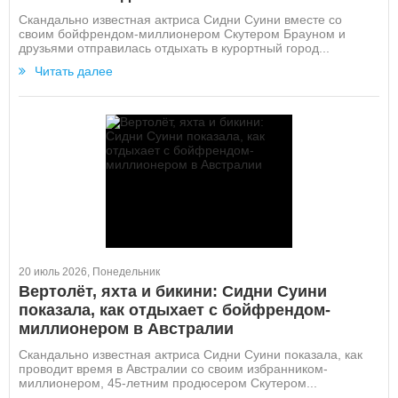
Скандально известная актриса Сидни Суини вместе со
своим бойфрендом-миллионером Скутером Брауном и
друзьями отправилась отдыхать в курортный город...
Читать далее
20 июль 2026, Понедельник
Вертолёт, яхта и бикини: Сидни Суини
показала, как отдыхает с бойфрендом-
миллионером в Австралии
Скандально известная актриса Сидни Суини показала, как
проводит время в Австралии со своим избранником-
миллионером, 45-летним продюсером Скутером...