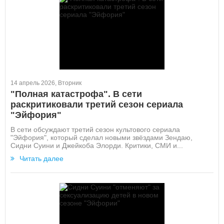
14 апрель 2026, Вторник
"Полная катастрофа". В сети
раскритиковали третий сезон сериала
"Эйфория"
В сети обсуждают третий сезон культового сериала
"Эйфория", который сделал новыми звёздами Зендаю,
Сидни Суини и Джейкоба Элорди. Критики, СМИ и...
Читать далее