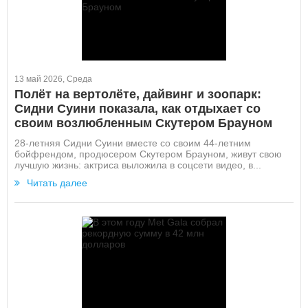
13 май 2026, Среда
Полёт на вертолёте, дайвинг и зоопарк:
Сидни Суини показала, как отдыхает со
своим возлюбленным Скутером Брауном
28-летняя Сидни Суини вместе со своим 44-летним
бойфрендом, продюсером Скутером Брауном, живут свою
лучшую жизнь: актриса выложила в соцсети видео, в...
Читать далее