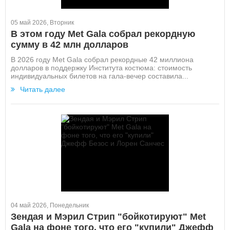
05 май 2026, Вторник
В этом году Met Gala собрал рекордную
сумму в 42 млн долларов
В 2026 году Met Gala собрал рекордные 42 миллиона
долларов в поддержку Института костюма: стоимость
индивидуальных билетов на гала-вечер составила...
Читать далее
04 май 2026, Понедельник
Зендая и Мэрил Стрип "бойкотируют" Met
Gala на фоне того, что его "купили" Джефф