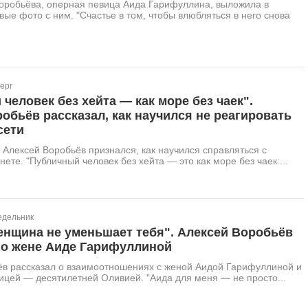
оробьёва, оперная певица Аида Гарифуллина, выложила в
вые фото с ним. "Счастье в том, чтобы влюбляться в него снова
ерг
человек без хейта — как море без чаек".
обьёв рассказал, как научился не реагировать
сети
 Алексей Воробьёв признался, как научился справляться с
нете. "Публичный человек без хейта — это как море без чаек:...
едельник
енщина не уменьшает тебя". Алексей Воробьёв
 о жене Аиде Гарифуллиной
ёв рассказал о взаимоотношениях с женой Аидой Гарифуллиной и
ицей — десятилетней Оливией. "Аида для меня — не просто...