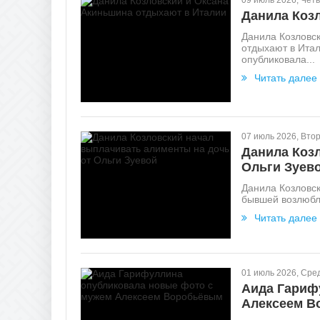
09 июль 2026, Четв
Данила Коз
Данила Козловск
отдыхают в Итал
опубликовала...
Читать далее
07 июль 2026, Вто
Данила Коз
Ольги Зуев
Данила Козловск
бывшей возлюбле
Читать далее
01 июль 2026, Сре
Аида Гариф
Алексеем В