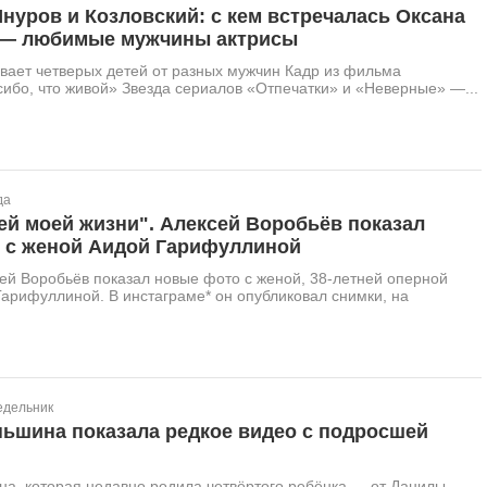
нуров и Козловский: с кем встречалась Оксана
— любимые мужчины актрисы
вает четверых детей от разных мужчин Кадр из фильма
ибо, что живой» Звезда сериалов «Отпечатки» и «Неверные» —...
да
ей моей жизни". Алексей Воробьёв показал
 с женой Аидой Гарифуллиной
ей Воробьёв показал новые фото с женой, 38-летней оперной
арифуллиной. В инстаграме* он опубликовал снимки, на
едельник
ньшина показала редкое видео с подросшей
а, которая недавно родила четвёртого ребёнка — от Данилы