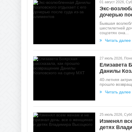
01 август 2026, Су
Экс-возлюб
дочерью пос
Бывшая возлюбле
шестилетней до
соцсетях она...
Читать далее
27 июль 2026, Пон
Елизавета Б
Данилы Коз
40-летняя актри
прошло возвраще
Читать далее
25 июль 2026, Суб
Изменял все
детях Влад