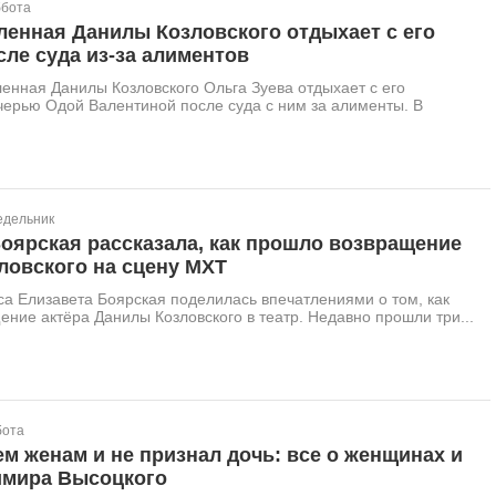
ббота
ленная Данилы Козловского отдыхает с его
ле суда из-за алиментов
нная Данилы Козловского Ольга Зуева отдыхает с его
черью Одой Валентиной после суда с ним за алименты. В
едельник
оярская рассказала, как прошло возвращение
ловского на сцену МХТ
са Елизавета Боярская поделилась впечатлениями о том, как
ние актёра Данилы Козловского в театр. Недавно прошли три...
бота
м женам и не признал дочь: все о женщинах и
имира Высоцкого