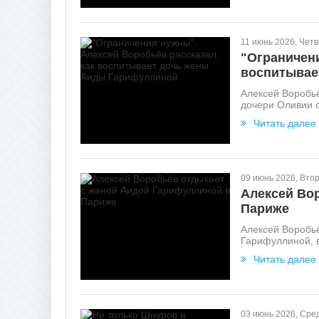
11 июнь 2026, Четв
"Ограничени
воспитывае
Алексей Воробьё
дочери Оливии 
Читать далее
09 июнь 2026, Вто
Алексей Во
Париже
Алексей Воробьё
Гарифуллиной, в
Читать далее
03 июнь 2026, Сре