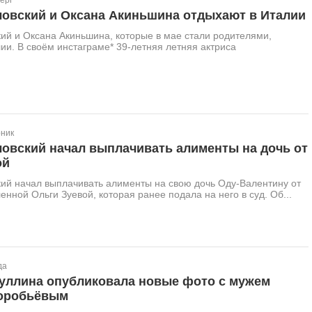
ерг
ловский и Оксана Акиньшина отдыхают в Италии
ий и Оксана Акиньшина, которые в мае стали родителями,
ии. В своём инстаграме* 39-летняя летняя актриса
рник
ловский начал выплачивать алименты на дочь от
ой
ий начал выплачивать алименты на свою дочь Оду-Валентину от
нной Ольги Зуевой, которая ранее подала на него в суд. Об...
да
уллина опубликовала новые фото с мужем
оробьёвым