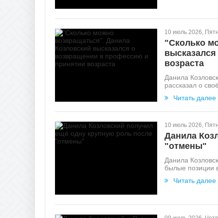
10 июль 2026, Пят
"Сколько м
высказался
возраста
Данила Козловск
рассказал о сво
Читать далее
10 июль 2026, Пят
Данила Коз
"отмены"
Данила Козловск
былые позиции в
Читать далее