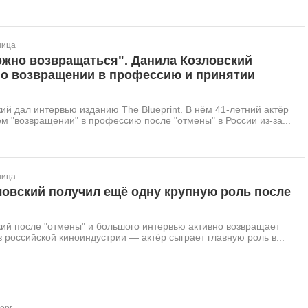
ница
ожно возвращаться". Данила Козловский
 о возвращении в профессию и принятии
ий дал интервью изданию The Blueprint. В нём 41-летний актёр
ём "возвращении" в профессию после "отмены" в России из-за...
ница
ловский получил ещё одну крупную роль после
ий после "отмены" и большого интервью активно возвращает
 российской киноиндустрии — актёр сыграет главную роль в...