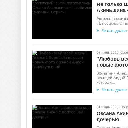
Не только Ш
Акиньшина 
Актриса воспиты
«Высоцкий. Спас
Читать далее
03 июнь 2026, Сре
"Любовь вс
новые фото
38-летний Алекс
певицей Аидой Г
которых...
Читать далее
01 июнь 2026, Пон
Оксана Аки
дочерью
Оксана Акиньшин