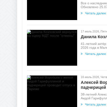
Все о наследни
Обновлено 25.07
Читать далее
17 июль 2026, Пят
Данила Коз
41-летний актёр
2026 года в Мал
Читать далее
16 июль 2026, Четв
Алексей Во
падчерицей
38-летний Алекс
Аидой Гарифулли
Читать далее