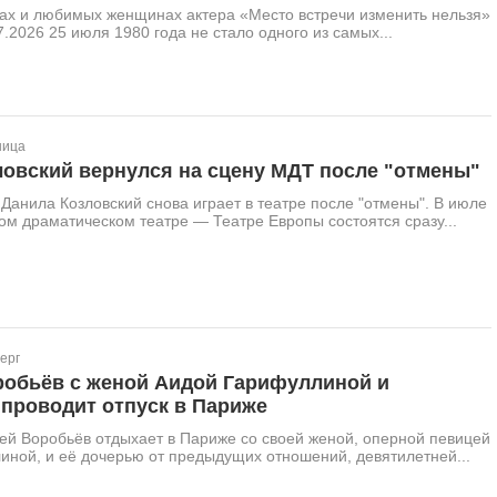
ках и любимых женщинах актера «Место встречи изменить нельзя»
.2026 25 июля 1980 года не стало одного из самых...
ница
ловский вернулся на сцену МДТ после "отмены"
 Данила Козловский снова играет в театре после "отмены". В июле
ом драматическом театре — Театре Европы состоятся сразу...
ерг
робьёв с женой Аидой Гарифуллиной и
 проводит отпуск в Париже
ей Воробьёв отдыхает в Париже со своей женой, оперной певицей
ной, и её дочерью от предыдущих отношений, девятилетней...