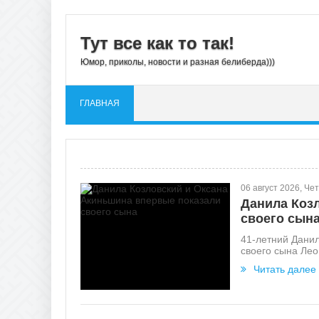
Тут все как то так!
Юмор, приколы, новости и разная белиберда)))
ГЛАВНАЯ
06 август 2026, Че
Данила Коз
своего сын
41-летний Данил
своего сына Лео,
Читать далее