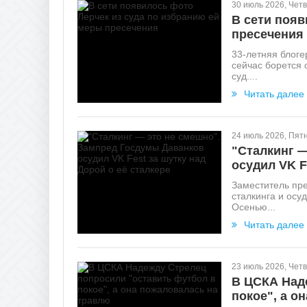
30 июль 2026, Четв
В сети появ
пресечения
33-летняя блог
сейчас борется 
суд....
Читать далее
24 июль 2026, Пят
"Сталкинг 
осудил VK F
Заместитель пр
сталкинга и осу
Осенью...
Читать далее
23 июль 2026, Четв
В ЦСКА Над
покое", а о