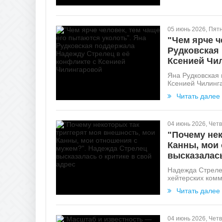
05 июнь 2026, Пят
"Чем ярче ч
Рудковская 
Ксенией Чи
Яна Рудковская
Ксенией Чилингар
Читать далее
04 июнь 2026, Четв
"Почему нек
Канны, мои
высказалась
Надежда Стрелец
хейтерских комм
Читать далее
04 июнь 2026, Четв