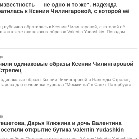
известность — не одно и то же". Надежда
атилась к Ксении Чилингаровой, с которой её
 публично обратилась к Ксении Чилингаровой, с которой её
в контексте одинаковых образов Valentin Yudashkin. Поводом...
да
внили одинаковые образы Ксении Чилингаровой
Стрелец
и одинаковые образы Ксении Чилингаровой и Надежды Стрелец.
нгарова для вечеринки журнала "Москвичка" в Санкт-Петербурге...
да
Решетова, Дарья Клюкина и дочь Валентина
сетили открытие бутика Valentin Yudashkin
ве в районе Остоженки открылся новый бутик Valentin Yudashkin, и