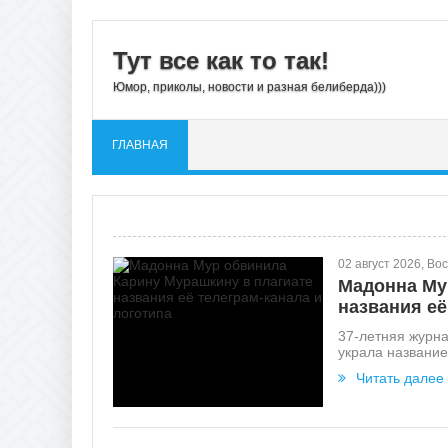
Тут все как то так!
Юмор, приколы, новости и разная белиберда)))
ГЛАВНАЯ
02 август 2026, Во
Мадонна Му
названия её
37-летняя журн
украла название
Читать далее