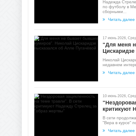
Надежда Стреле
по футболу в Ме
сборными...
Читать далее
17 июнь 2026, Сре
"Для меня 
Цискаридзе
Николай Цискари
недавнем интерв
Читать далее
10 июнь 2026, Сре
"Нездоровая
критикуют Н
В сети продолжа
"Вера в курсе" п
Читать далее