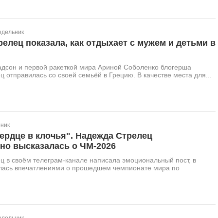
едельник
елец показала, как отдыхает с мужем и детьми в
адсон и первой ракеткой мира Ариной Соболенко блогерша
 отправилась со своей семьёй в Грецию. В качестве места для...
рник
ердце в клочья". Надежда Стрелец
но высказалась о ЧМ-2026
 в своём телеграм-канале написала эмоциональный пост, в
лась впечатлениями о прошедшем чемпионате мира по