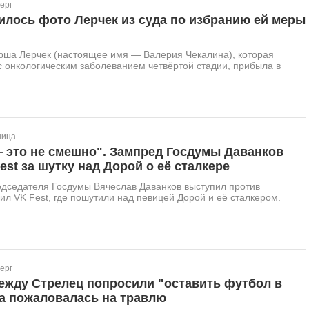
ерг
илось фото Лерчек из суда по избранию ей меры
ерша Лерчек (настоящее имя — Валерия Чекалина), которая
с онкологическим заболеванием четвёртой стадии, прибыла в
ница
— это не смешно". Зампред Госдумы Даванков
est за шутку над Дорой о её сталкере
едседателя Госдумы Вячеслав Даванков выступил против
дил VK Fest, где пошутили над певицей Дорой и её сталкером.
ерг
ежду Стрелец попросили "оставить футбол в
на пожаловалась на травлю