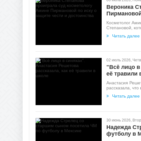
06 июль 2026, Пон
Вероника С
Пирмановой 
Косметолог Ами
Степановой, кот
Читать далее
02 июль 2026, Четв
"Всё лицо в
её травили 
Анастасия Решет
рассказала, что
Читать далее
30 июнь 2026, Вто
Надежда Ст
футболу в 