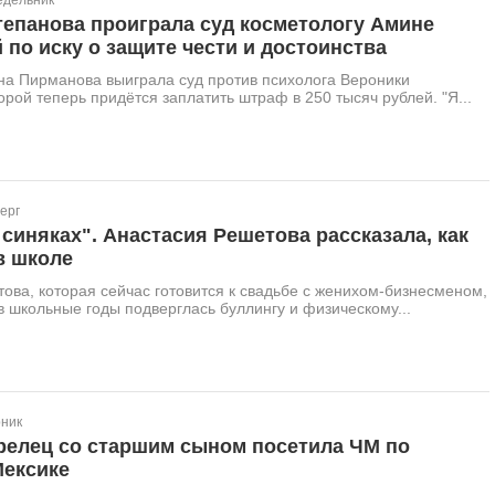
едельник
тепанова проиграла суд косметологу Амине
по иску о защите чести и достоинства
на Пирманова выиграла суд против психолога Вероники
орой теперь придётся заплатить штраф в 250 тысяч рублей. "Я...
ерг
 синяках". Анастасия Решетова рассказала, как
в школе
ова, которая сейчас готовится к свадьбе с женихом-бизнесменом,
 в школьные годы подверглась буллингу и физическому...
рник
релец со старшим сыном посетила ЧМ по
Мексике