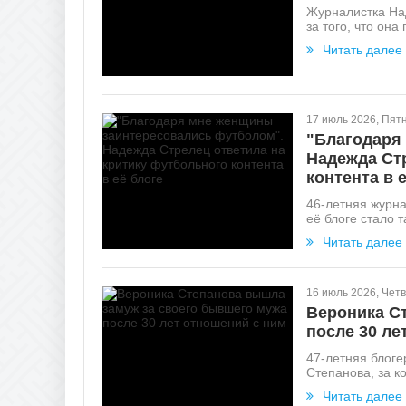
Журналистка На
за того, что он
Читать далее
17 июль 2026, Пят
"Благодаря
Надежда Ст
контента в 
46-летняя журна
её блоге стало т
Читать далее
16 июль 2026, Четв
Вероника С
после 30 ле
47-летняя блоге
Степанова, за к
Читать далее