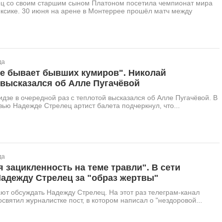
ц со своим старшим сыном Платоном посетила чемпионат мира
ксике. 30 июня на арене в Монтеррее прошёл матч между
да
не бывает бывших кумиров". Николай
 высказался об Алле Пугачёвой
дзе в очередной раз с теплотой высказался об Алле Пугачёвой. В
ью Надежде Стрелец артист балета подчеркнул, что...
да
 зацикленность на теме травли". В сети
адежду Стрелец за "образ жертвы"
ют обсуждать Надежду Стрелец. На этот раз телеграм-канал
освятил журналистке пост, в котором написал о "нездоровой...