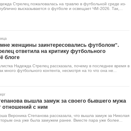
дежда Стрелец пожаловалась на травлю в футбольной среде из-
а публично высказывается о футболе и освещает ЧМ-2026. Так,...
ница
 мне женщины заинтересовались футболом".
релец ответила на критику футбольного
её блоге
листка Надежда Стрелец рассказала, почему в последнее время в
ак много футбольного контента, несмотря на то что она не...
ерг
тепанова вышла замуж за своего бывшего мужа
т отношений с ним
рша Вероника Степанова рассказала, что вышла замуж за Николая
оторым она уже была замужем ранее. Вместе пара уже более...