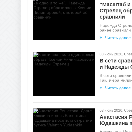
"Масштаб и 
Стрелец обр
сравнили
Надежда Стрелец
ранее сравнили 
Читать далее
03 июнь 2026, Сре
В сети сра
и Надежды 
В сети сравнил
Так, вчера Чили
Читать далее
03 июнь 2026, Сре
Анастасия 
Юдашкина по
Накануне в Моск