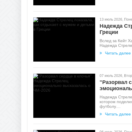
13 июль 2026, Пон
Надежда Стр
Греции
Вслед за Кейт Х
Надежда Стрелец
Читать далее
07 июль 2026, Вто
"Разорвал с
эмоциональ
Надежда Стрелец
котором подели
футболу....
Читать далее