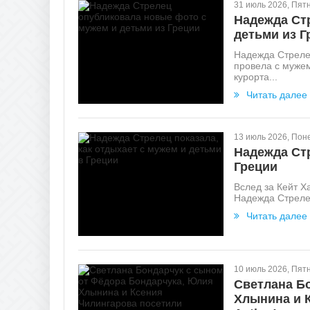
31 июль 2026, Пят
Надежда Ст
детьми из Г
Надежда Стреле
провела с муже
курорта...
Читать далее
13 июль 2026, Пон
Надежда Стр
Греции
Вслед за Кейт Х
Надежда Стрелец
Читать далее
10 июль 2026, Пят
Светлана Б
Хлынина и 