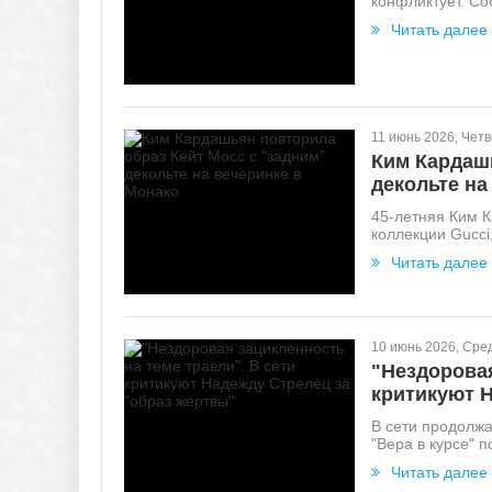
конфликтует. Соб
Читать далее
11 июнь 2026, Четв
Ким Кардашь
декольте на
45-летняя Ким К
коллекции Gucci
Читать далее
10 июнь 2026, Сре
"Нездоровая
критикуют Н
В сети продолжа
"Вера в курсе" п
Читать далее