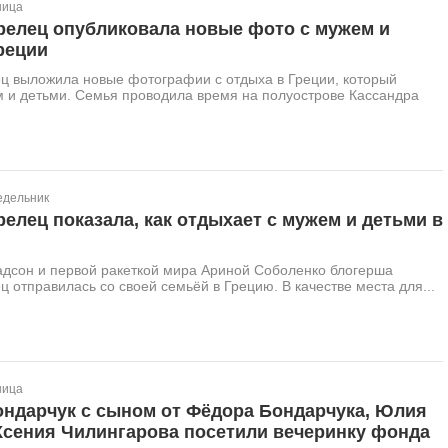
ница
релец опубликовала новые фото с мужем и
реции
ц выложила новые фотографии с отдыха в Греции, который
м и детьми. Семья проводила время на полуострове Кассандра
едельник
елец показала, как отдыхает с мужем и детьми в
адсон и первой ракеткой мира Ариной Соболенко блогерша
 отправилась со своей семьёй в Грецию. В качестве места для...
ница
ондарчук с сыном от Фёдора Бондарчука, Юлия
Ксения Чилингарова посетили вечеринку фонда