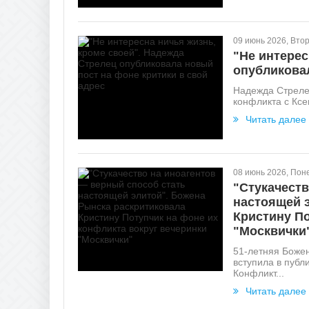
09 июнь 2026, Вто
"Не интерес
опубликовал
Надежда Стреле
конфликта с Ксе
Читать далее
08 июнь 2026, Пон
"Стукачеств
настоящей 
Кристину По
"Москвички
51-летняя Божен
вступила в публ
Конфликт...
Читать далее