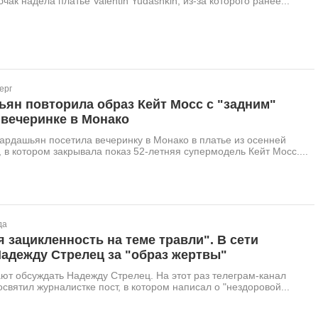
чак надела платье Valentin Yudashkin, из-за которого ранее...
ерг
ян повторила образ Кейт Мосс с "задним"
 вечеринке в Монако
ардашьян посетила вечеринку в Монако в платье из осенней
, в котором закрывала показ 52-летняя супермодель Кейт Мосс....
да
 зацикленность на теме травли". В сети
адежду Стрелец за "образ жертвы"
ют обсуждать Надежду Стрелец. На этот раз телеграм-канал
освятил журналистке пост, в котором написал о "нездоровой...