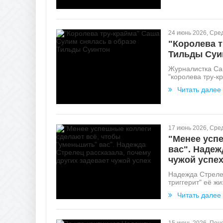
24 июнь 2026, Сре
"Королева т
Тильды Суи
Журналистка Саш
"королева тру-к
Читать далее
17 июнь 2026, Сре
"Менее усп
вас". Надеж
чужой успе
Надежда Стрелец
триггерит" её жи
Читать далее