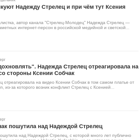
едельник
икуют Надежду Стрелец и при чём тут Ксения
алистка, автор канала "Стрелец-Молодец" Надежда Стрелец —
аметных интернет-персон в российской медийной и светской...
ерг
дохновлять". Надежда Стрелец отреагировала на
со стороны Ксении Собчак
 отреагировала на видео Ксении Собчак в том самом платье от
in, из-за которого возник конфликт Стрелец с Ксенией...
ерг
чак пошутила над Надеждой Стрелец
ошутила над Надеждой Стрелец, с которой много лет публично