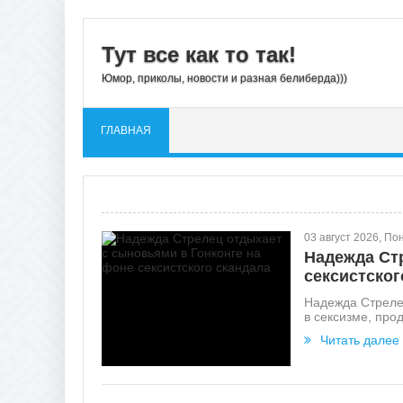
Тут все как то так!
Юмор, приколы, новости и разная белиберда)))
ГЛАВНАЯ
03 август 2026, По
Надежда Ст
сексистског
Надежда Стреле
в сексизме, про
Читать далее