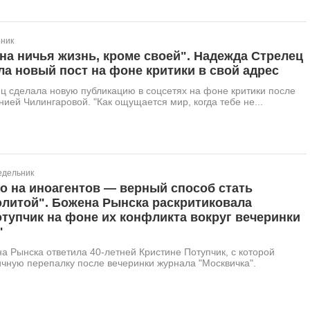
рник
на ничья жизнь, кроме своей". Надежда Стрелец
а новый пост на фоне критики в свой адрес
ц сделала новую публикацию в соцсетях на фоне критики после
нией Чилингаровой. "Как ощущается мир, когда тебе не...
едельник
о на иноагентов — верный способ стать
элитой". Божена Рынска раскритиковала
тупчик на фоне их конфликта вокруг вечеринки
"
а Рынска ответила 40-летней Кристине Потупчик, с которой
ичную перепалку после вечеринки журнала "Москвичка".