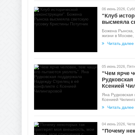
06 июнь 2026, Суб
"Клуб истор
высмеяла с
Божена Рынска, 
жизни в Москве,
Читать далее
05 июнь 2026, Пят
"Чем ярче ч
Рудковская 
Ксенией Чи
Яна Рудковская
Ксенией Чилингар
Читать далее
04 июнь 2026, Четв
"Почему нек