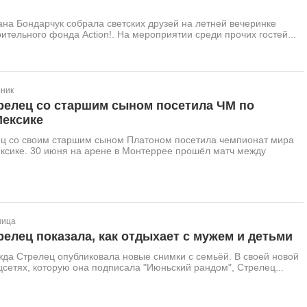
на Бондарчук собрала светских друзей на летней вечеринке
рительного фонда Action!. На мероприятии среди прочих гостей...
рник
релец со старшим сыном посетила ЧМ по
Мексике
ц со своим старшим сыном Платоном посетила чемпионат мира
ксике. 30 июня на арене в Монтеррее прошёл матч между
ница
елец показала, как отдыхает с мужем и детьми
да Стрелец опубликовала новые снимки с семьёй. В своей новой
цсетях, которую она подписала "Июньский рандом", Стрелец...