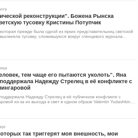
бота
ической реконструкции". Божена Рынска
ветскую тусовку Кристины Потупчик
которая прежде была одной из ярких представительниц светской
 высмеяла тусовку, сложившуюся вокруг глянцевого журнала...
ница
еловек, тем чаще его пытаются уколоть". Яна
поддержала Надежду Стрелец в её конфликте с
лингаровой
 поддержала Надежду Стрелец в её публичном конфликте с
овой из-за их выхода в свет в одном образе Valentin Yudashkin....
ерг
оторых так триггерят моя внешность, мои