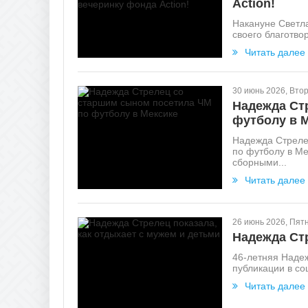
Action!
Накануне Светла
своего благотво
Читать далее
30 июнь 2026, Вто
Надежда Ст
футболу в 
Надежда Стреле
по футболу в Ме
сборными...
Читать далее
26 июнь 2026, Пят
Надежда Стр
46-летняя Надеж
публикации в со
Читать далее