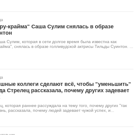
да
ру-крайма" Саша Сулим снялась в образе
нтон
а Сулим, которая в сети долгое время была известна как
райма", снялась в образе голливудской актрисы Тильды Суинтон. ...
да
ешные коллеги сделают всё, чтобы "уменьшить"
да Стрелец рассказала, почему других задевает
х
, которая раннее рассуждала на тему того, почему других "так
знь, рассказала, почему людей задевает чужой успех, и...