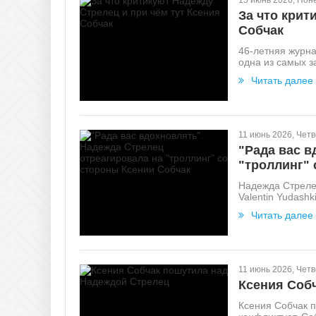
15 июнь 2026, Пон
За что крит
Собчак
46-летняя журн
одна из самых з
Читать далее
11 июнь 2026, Четв
"Рада вас в
"троллинг" 
Надежда Стрелец
Valentin Yudashk
Читать далее
11 июнь 2026, Четв
Ксения Соб
Ксения Собчак п