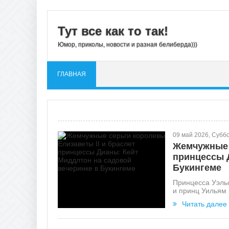
Тут все как то так!
Юмор, приколы, новости и разная белиберда)))
ГЛАВНАЯ
09 май 2026, Субб
Жемчужные с
принцессы 
Букингеме
Принцесса Уэльс
и принц Уильям 
Читать далее