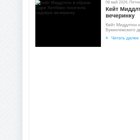
08 май 2026, Пятн
Кейт Миддл
вечеринку
Кейт Миддлтон 
Букингемского д
Читать далее