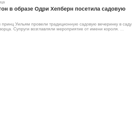
ица
тон в образе Одри Хепберн посетила садовую
и принц Уильям провели традиционную садовую вечеринку в саду
ворца. Супруги возглавляли мероприятие от имени короля. ...