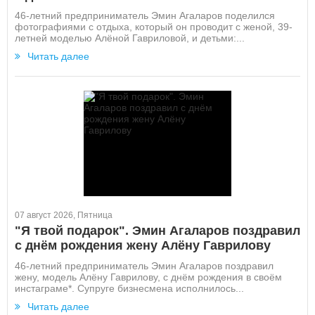
46-летний предприниматель Эмин Агаларов поделился
фотографиями с отдыха, который он проводит с женой, 39-
летней моделью Алёной Гавриловой, и детьми:...
Читать далее
07 август 2026, Пятница
"Я твой подарок". Эмин Агаларов поздравил
с днём рождения жену Алёну Гаврилову
46-летний предприниматель Эмин Агаларов поздравил
жену, модель Алёну Гаврилову, с днём рождения в своём
инстаграме*. Супруге бизнесмена исполнилось...
Читать далее