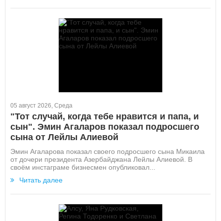
05 август 2026, Среда
"Тот случай, когда тебе нравится и папа, и
сын". Эмин Агаларов показал подросшего
сына от Лейлы Алиевой
Эмин Агаларова показал своего подросшего сына Микаила
от дочери президента Азербайджана Лейлы Алиевой. В
своём инстаграме бизнесмен опубликовал...
Читать далее