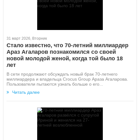
31 март 2026, Вторник
Стало известно, что 70-летний миллиардер
Араз Агаларов познакомился со своей
новой молодой женой, когда той было 18
лет
В сети продолжают обсуждать новый брак 70-летнего
миллиардера и владельца Crocus Group Араза Агаларова.
Пользователи пытаются узнать больше о его...
Читать далее