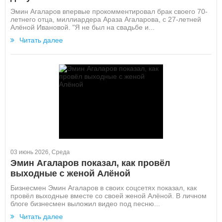
Эмин Агаларов впервые прокомментировал брак своего 70-
летнего отца, миллиардера Араза Агаларова, с 27-летней
Алёной Ивановой. "Я не был на свадьбе и...
Читать далее
03 июнь 2026, Среда
Эмин Агаларов показал, как провёл
выходные с женой Алёной
Бизнесмен Эмин Агаларов в своих соцсетях показал, как
провёл выходные вместе со своей женой Алёной. В личном
блоге бизнесмен выложил видео под песню...
Читать далее