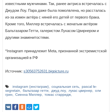
известными мужчинами. Так, ранее актриса встречалась с
Джудом Лоу. Пара даже была помолвлена, но рассталась
из-за измен актёра с няней его детей от первого брака.
Кроме того, Миллер встречалась с женатым актёром
Бальтазаром Гетти, галеристом Лукасом Цвирнером и
другими знаменитостями.
*Instagram принадлежит Meta, признанной экстремистской
организацией в РФ
Источник:
s30563752631.bigpicture.ru
instagram (инстаграм)
социальная сеть
pascal le-
segretain
бальтазар гетти
джуд лоу
лукас цвирнер
оли
грин
Сиенна Миллер
томас старридж