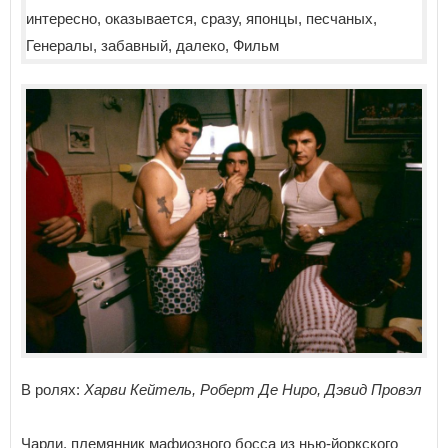
В ролях:
Харви Кейтель, Роберт Де Ниро, Дэвид Провэл
Чарли, племянник мафиозного босса из нью-йоркского