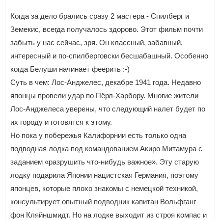
Когда за дело брались сразу 2 мастера - Спилберг и
Земекис, всегда получалось здорово. Этот фильм почти
забыть у нас сейчас, зря. Он классный, забавный,
интересный и по-спилберговски бесшабашный. Особенно
когда Белуши начинает феерить :-)
Суть в чем: Лос-Анджелес, декабре 1941 года. Недавно
японцы провели удар по Пёрл-Харбору. Многие жители
Лос-Анджелеса уверены, что следующий налет будет по
их городу и готовятся к этому.
Но пока у побережья Калифорнии есть только одна
подводная лодка под командованием Акиро Митамура с
заданием «разрушить что-нибудь важное». Эту старую
лодку подарила Японии нацистская Германия, поэтому
японцев, которые плохо знакомы с немецкой техникой,
консультирует опытный подводник капитан Вольфганг
фон Кляйншмидт. Но на лодке выходит из строя компас и