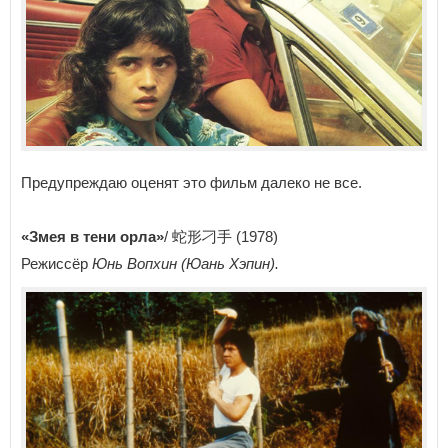
Предупреждаю оценят это фильм далеко не все.
«Змея в тени орла»
/ 蛇形刁手 (1978)
Режиссёр
Юнь Вопхин (Юань Хэпин).