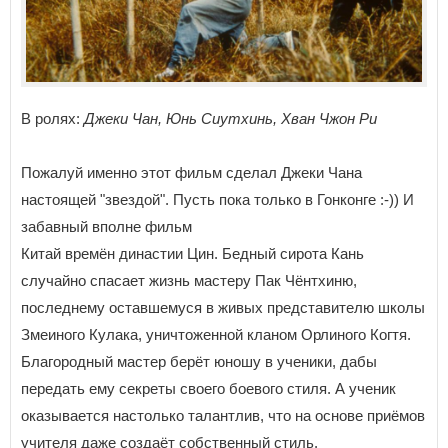
В ролях:
Джеки Чан, Юнь Сиутхинь, Хван Чжон Ри
Пожалуй именно этот фильм сделал Джеки Чана
настоящей "звездой". Пусть пока только в Гонконге :-)) И
забавный вполне фильм
Китай времён династии Цин. Бедный сирота Кань
случайно спасает жизнь мастеру Пак Чёнтхиню,
последнему оставшемуся в живых представителю школы
Змеиного Кулака, уничтоженной кланом Орлиного Когтя.
Благородный мастер берёт юношу в ученики, дабы
передать ему секреты своего боевого стиля. А ученик
оказывается настолько талантлив, что на основе приёмов
учителя даже создаёт собственный стиль.