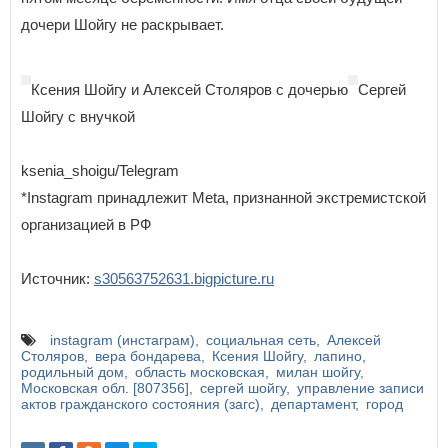
дочери Шойгу не раскрывает.
Ксения Шойгу и Алексей Столяров с дочерью
Сергей
Шойгу с внучкой
ksenia_shoigu/Telegram
*Instagram принадлежит Meta, признанной экстремистской
организацией в РФ
Источник:
s30563752631.bigpicture.ru
instagram (инстаграм)
социальная сеть
Алексей
Столяров
вера бондарева
Ксения Шойгу
лапино
родильный дом
область московская
милан шойгу
Московская обл. [807356]
сергей шойгу
управление записи
актов гражданского состояния (загс)
департамент
город