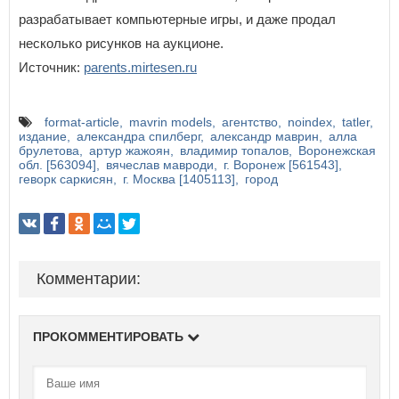
разрабатывает компьютерные игры, и даже продал
несколько рисунков на аукционе.
Источник:
parents.mirtesen.ru
format-article
mavrin models
агентство
noindex
tatler
издание
александра спилберг
александр маврин
алла
брулетова
артур жажоян
владимир топалов
Воронежская
обл. [563094]
вячеслав мавроди
г. Воронеж [561543]
геворк саркисян
г. Москва [1405113]
город
Комментарии:
ПРОКОММЕНТИРОВАТЬ