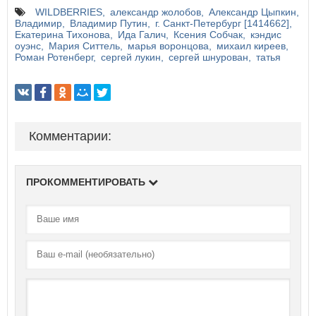
WILDBERRIES
александр жолобов
Александр Цыпкин
Владимир
Владимир Путин
г. Санкт-Петербург [1414662]
Екатерина Тихонова
Ида Галич
Ксения Собчак
кэндис
оуэнс
Мария Ситтель
марья воронцова
михаил киреев
Роман Ротенберг
сергей лукин
сергей шнурован
татья
Комментарии:
ПРОКОММЕНТИРОВАТЬ