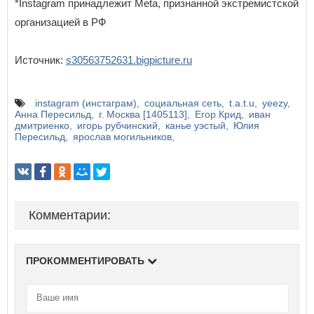
*Instagram принадлежит Meta, признанной экстремистской
организацией в РФ
Источник:
s30563752631.bigpicture.ru
instagram (инстаграм)
социальная сеть
t.a.t.u
yeezy
Анна Пересильд
г. Москва [1405113]
Егор Крид
иван
дмитриенко
игорь рубчинский
канье уэстый
Юлия
Пересильд
ярослав могильников
Комментарии:
ПРОКОММЕНТИРОВАТЬ