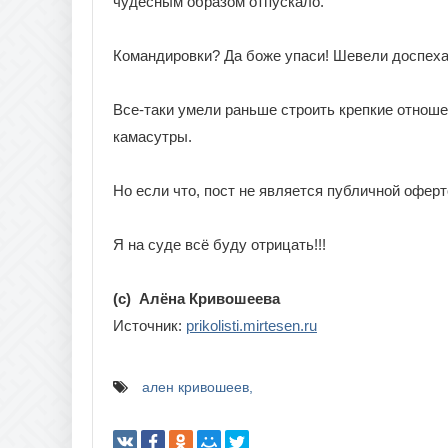
чудесным образом отпускало.
Командировки? Да боже упаси! Шевели доспехам
Все-таки умели раньше строить крепкие отноше
камасутры.
Но если что, пост не является публичной оферт
Я на суде всё буду отрицать!!!
(с) Алёна Кривошеева
Источник:
prikolisti.mirtesen.ru
ален кривошеев