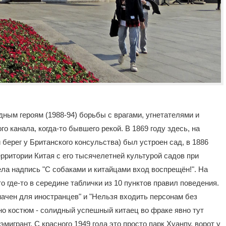
дным героям (1988-94) борьбы с врагами, угнетателями и
го канала, когда-то бывшего рекой. В 1869 году здесь, на
 берег у Британского консульства) был устроен сад, в 1886
ритории Китая с его тысячелетней культурой садов при
села надпись "С собаками и китайцами вход воспрещён!". На
о где-то в середине таблички из 10 пунктов правил поведения.
ачен для иностранцев" и "Нельзя входить персонам без
нно костюм - солидный успешный китаец во фраке явно тут
игрант. С красного 1949 года это просто парк Хуанпу, ворот у