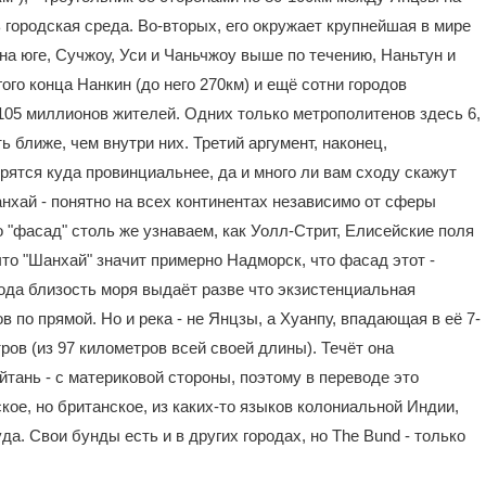
 городская среда. Во-вторых, его окружает крупнейшая в мире
а юге, Сучжоу, Уси и Чаньчжоу выше по течению, Наньтун и
ого конца Нанкин (до него 270км) и ещё сотни городов
05 миллионов жителей. Одних только метрополитенов здесь 6,
ближе, чем внутри них. Третий аргумент, наконец,
рятся куда провинциальнее, да и много ли вам сходу скажут
нхай - понятно на всех континентах независимо от сферы
го "фасад" столь же узнаваем, как Уолл-Стрит, Елисейские поля
что "Шанхай" значит примерно Надморск, что фасад этот -
рода близость моря выдаёт разве что экзистенциальная
 по прямой. Но и река - не Янцзы, а Хуанпу, впадающая в её 7-
ов (из 97 километров всей своей длины). Течёт она
йтань - с материковой стороны, поэтому в переводе это
ое, но британское, из каких-то языков колониальной Индии,
да. Свои бунды есть и в других городах, но The Bund - только