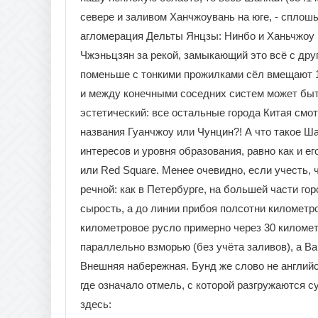
севере и заливом Ханчжоувань на юге, - сплошь
агломерация Дельты Янцзы: Нинбо и Ханьчжоу н
Чжэньцзян за рекой, замыкающий это всё с друг
поменьше с тонкими прожилками сёл вмещают 1
и между конечными соседних систем может быть 
эстетический: все остальные города Китая смот
названия Гуанчжоу или Чунцин?! А что такое Ша
интересов и уровня образования, равно как и е
или Red Square. Менее очевидно, если учесть, 
речной: как в Петербурге, на большей части го
сырость, а до линии прибоя полсотни километров
километровое русло примерно через 30 километр
параллельно взморью (без учёта заливов), а Ва
Внешняя набережная. Бунд же слово не английск
где означало отмель, с которой разгружаются су
здесь: