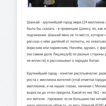
Шанхай - крупнейший город мира (24 миллиона 
было бы сказать - в провинции Цзянсу, но, как 
подчинения. Шанхай явно не то место, которое 
рассказ о нём: далёкий от полноты, но охватыв
йоркским или парижским. Начнём, однако, с фа
(на самом деле Лицзяцзуй) по разные стороны р
не вплести) я рассказывал о народах Китая.
Крупнейший город - понятие расплывчатое: ра
роста с миллиона жителей (этой отметки города 
миллионов, и на наших глазах, начиная с Мехик
выросли до этого предела. Какой из них №1 - во
его жители - горожане: если большинство кита
нашу неплохую область, то весь Шанхай (6341 к