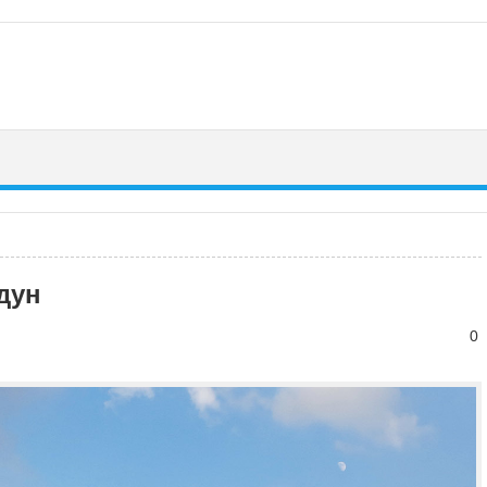
дун
0