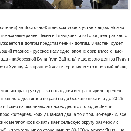
жителей) на Восточно-Китайском море в устье Янцзы. Можно
и показанные ранее Пекин и Тяньцзинь, это Город центрального
нуждается в долгом представлении - долгим, 8 частей, будет
ающий главное - русское наследие, вполне сравнимое с нью-
сада - набережной Бунд (или Вайтань) и делового центра Пудун
еки Хуанпу. А в прошлой части (органично это в первый абзац
звитие инфраструктуры за последний век расширило пределы
прошлого достигали не раз) не до бесконечности, а до 20-25
о и Токио из школьных атласов, десяток городов Земли
прос критериев, коих у Шанхая два, а то и три. Во-первых, все
йских мегаполисов охватывает сельскую округу размером с
м²), - треугольник со сторонами по 80-100км между Янцзы на