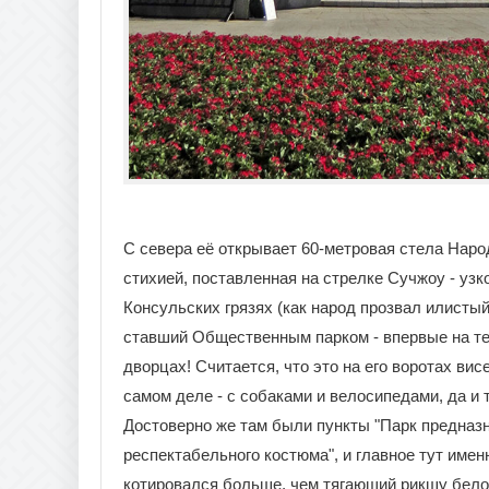
С севера её открывает 60-метровая стела Наро
стихией, поставленная на стрелке Сучжоу - узко
Консульских грязях (как народ прозвал илистый
ставший Общественным парком - впервые на тер
дворцах! Считается, что это на его воротах ви
самом деле - с собаками и велосипедами, да и т
Достоверно же там были пункты "Парк предназн
респектабельного костюма", и главное тут име
котировался больше, чем тягающий рикшу белоэм