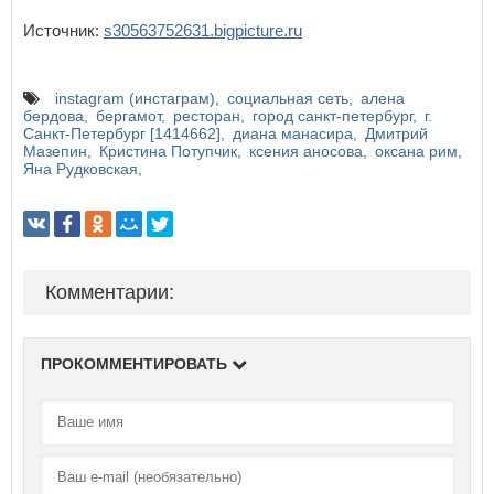
Источник:
s30563752631.bigpicture.ru
instagram (инстаграм)
социальная сеть
алена
бердова
бергамот
ресторан
город санкт-петербург
г.
Санкт-Петербург [1414662]
диана манасира
Дмитрий
Мазепин
Кристина Потупчик
ксения аносова
оксана рим
Яна Рудковская
Комментарии:
ПРОКОММЕНТИРОВАТЬ