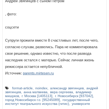
Андрей Звягинцев с сыном Петром
, фото:
соцсети
Супруги прожили вместе 8 счастливых лет, после чего,
согласно слухам, развелись. Пара не комментировала
свое решение, однако известно, что после развода
наследник остался с матерью. Сейчас личная жизнь
режиссера остается непубличной.
Источник:
parents.mirtesen.ru
format-article
noindex
александр звягинцев
андрей
звягинцев
анна матвеева
вера сергеева
владимир
мишуков
г. Москва [1405113]
г. Новосибирск [937042]
город Новосибирск г.о. [95245089]
государственный
институт театрального искусства (гитис)
университе