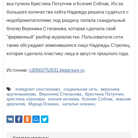
выступили Кристина Потупчик и Ксения Собчак. Из-за
большого количества хейта Надежда решила судиться с
недоброжелателями: под раздачу попала скандальный
блогер Вероника Степанова, которая сделала свой
"фирменный" разбор журналистки. Пользователи сети
также обсуждают изменившееся лицо Надежды Стрелец,
которая сделала пластику лица в августе прошлого года.
Источник:
s30563752631.bigpicture.ru
instagram (инстаграм)
социальная сеть
вероника
крутильникова
Вероника Степанова
Кристина Потупчик
кристина хоронжук
ксения китаева
Ксения Собчак
максим
дергилев
Мурад Османн
наталья османн