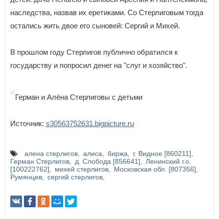
наследства, назвав их еретиками. Со Стерлиговым тогда
остались жить двое его сыновей: Сергий и Михей.
В прошлом году Стерлигов публично обратился к
государству и попросил денег на "слуг и хозяйство".
Герман и Алёна Стерлиговы с детьми
Источник:
s30563752631.bigpicture.ru
алена стерлигов
алиса
биржа
г. Видное [860211]
Герман Стерлигов
д. Слобода [856641]
Ленинский г.о.
[100222762]
михей стерлигов
Московская обл. [807356]
Румянцев
сергий стерлигов