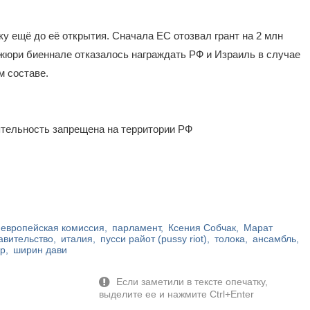
 ещё до её открытия. Сначала ЕС отозвал грант на 2 млн
 жюри биеннале отказалось награждать РФ и Израиль в случае
м составе.
ятельность запрещена на территории РФ
европейская комиссия
парламент
Ксения Собчак
Марат
авительство
италия
пусси райот (pussy riot)
толока
ансамбль
ер
ширин дави