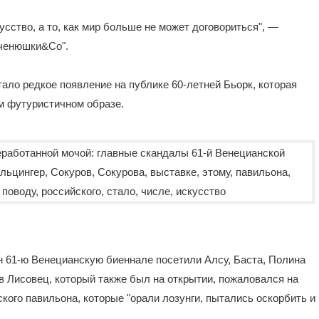
усство, а то, как мир больше не может договориться", —
еченюшки&Co".
ало редкое появление на публике 60-летней Бьорк, которая
м футуристичном образе.
ян 61-ю Венецианскую биеннале посетили Алсу, Баста, Полина
в Лисовец, который также был на открытии, пожаловался на
кого павильона, которые "орали лозунги, пытались оскорбить и