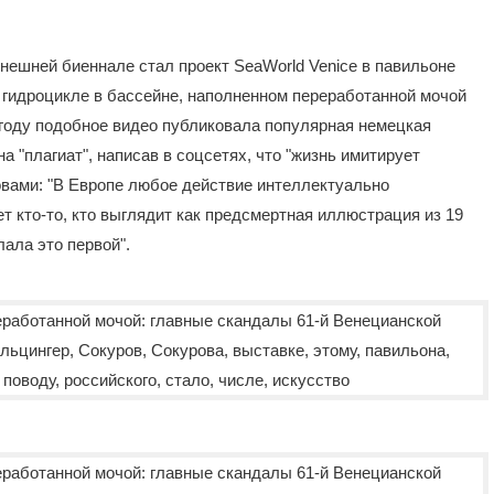
нешней биеннале стал проект SeaWorld Venice в павильоне
а гидроцикле в бассейне, наполненном переработанной мочой
 году подобное видео публиковала популярная немецкая
 "плагиат", написав в соцсетях, что "жизнь имитирует
ловами: "В Европе любое действие интеллектуально
т кто-то, кто выглядит как предсмертная иллюстрация из 19
лала это первой".