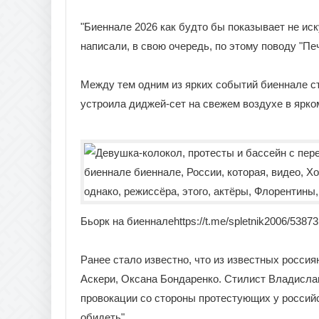
"Биеннале 2026 как будто бы показывает не иск
написали, в свою очередь, по этому поводу "П
Между тем одним из ярких событий биеннале ст
устроила диджей-сет на свежем воздухе в ярко
Бьорк на биенналеhttps://t.me/spletnik2006/53873
Ранее стало известно, что из известных росси
Аскери, Оксана Бондаренко. Стилист Владисла
провокации со стороны протестующих у российс
обидеть".