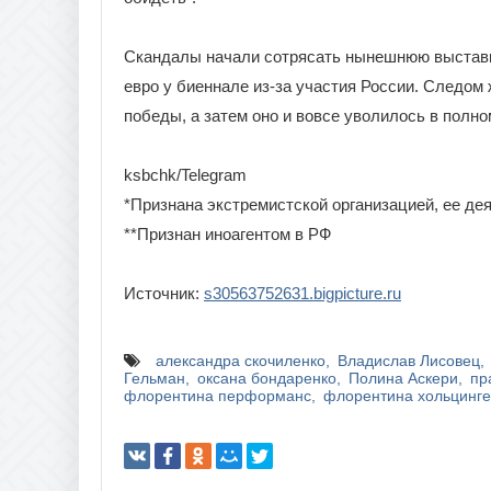
Скандалы начали сотрясать нынешнюю выставку
евро у биеннале из-за участия России. Следом
победы, а затем оно и вовсе уволилось в полно
ksbchk/Telegram
*Признана экстремистской организацией, ее де
**Признан иноагентом в РФ
Источник:
s30563752631.bigpicture.ru
александра скочиленко
Владислав Лисовец
Гельман
оксана бондаренко
Полина Аскери
пр
флорентина перформанс
флорентина хольцинг